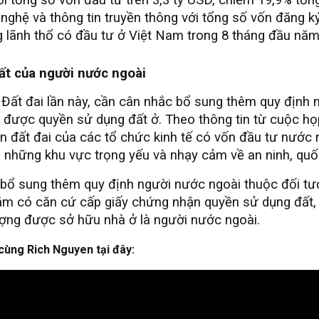
ệ và thông tin truyền thông với tổng số vốn đăng ký đ
ng lãnh thổ có đầu tư ở Việt Nam trong 8 tháng đầu năm
ất của người nước ngoài
t Đất đai lần này, cần cân nhắc bổ sung thêm quy định
ẽ được quyền sử dụng đất ở. Theo thông tin từ cuộc h
cận đất đai của các tổ chức kinh tế có vốn đầu tư nước
n những khu vực trọng yếu và nhạy cảm về an ninh, qu
 bổ sung thêm quy định người nước ngoài thuộc đối tư
 có căn cứ cấp giấy chứng nhận quyền sử dụng đất, tà
ượng được sở hữu nhà ở là người nước ngoài.
cùng Rich Nguyen tại đây: