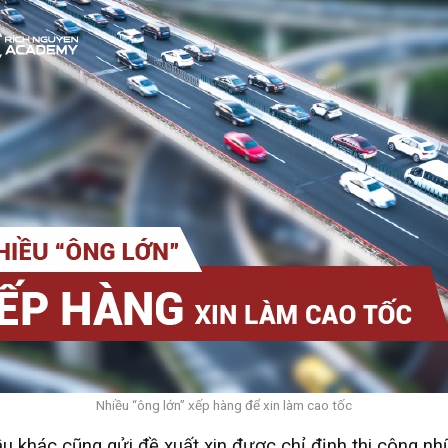
Nhiều “ông lớn” xếp hàng để xin làm cao tốc
hầu khác cũng gửi đề xuất xin được chỉ định thi công 