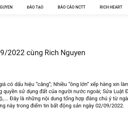
NGUYEN
ĐÀO TẠO
BÁO CÁO NCTT
RICH HEART
09/2022 cùng Rich Nguyen
 có dấu hiệu “căng”; Nhiều “ông lớn” xếp hàng xin là
g quyền sử dụng đất của người nước ngoài; Sửa Luật Đ
ộ,…. Đây là những nội dung tổng hợp đáng chú ý từ n
ng này trong điểm tin bất động sản ngày 02/09/2022.