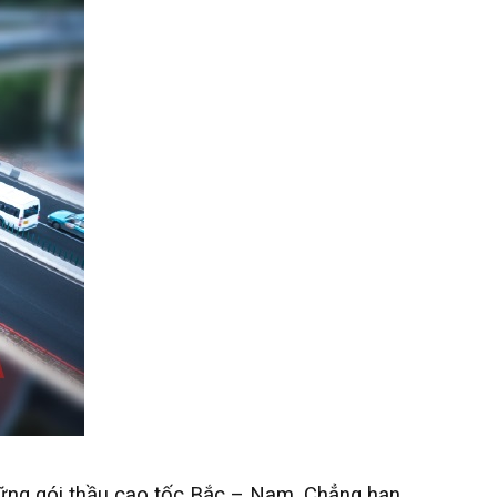
những gói thầu cao tốc Bắc – Nam. Chẳng hạn