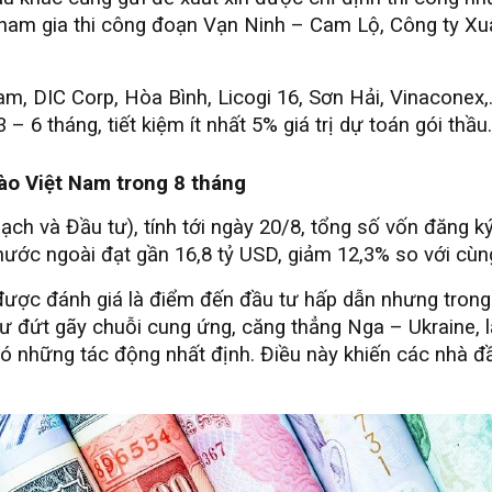
ham gia thi công đoạn Vạn Ninh – Cam Lộ, Công ty Xuâ
, DIC Corp, Hòa Bình, Licogi 16, Sơn Hải, Vinaconex,
 6 tháng, tiết kiệm ít nhất 5% giá trị dự toán gói thầu.
vào Việt Nam trong 8 tháng
h và Đầu tư), tính tới ngày 20/8, tổng số vốn đăng k
ước ngoài đạt gần 16,8 tỷ USD, giảm 12,3% so với cùn
được đánh giá là điểm đến đầu tư hấp dẫn nhưng trong
hư đứt gãy chuỗi cung ứng, căng thẳng Nga – Ukraine,
những tác động nhất định. Điều này khiến các nhà đầu