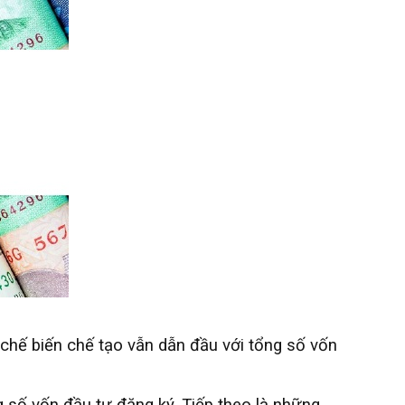
chế biến chế tạo vẫn dẫn đầu với tổng số vốn
g số vốn đầu tư đăng ký. Tiếp theo là những