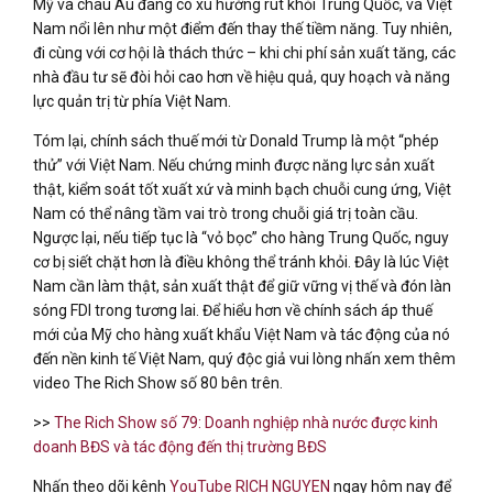
Mỹ và châu Âu đang có xu hướng rút khỏi Trung Quốc, và Việt
Nam nổi lên như một điểm đến thay thế tiềm năng. Tuy nhiên,
đi cùng với cơ hội là thách thức – khi chi phí sản xuất tăng, các
nhà đầu tư sẽ đòi hỏi cao hơn về hiệu quả, quy hoạch và năng
lực quản trị từ phía Việt Nam.
Tóm lại, chính sách thuế mới từ Donald Trump là một “phép
thử” với Việt Nam. Nếu chứng minh được năng lực sản xuất
thật, kiểm soát tốt xuất xứ và minh bạch chuỗi cung ứng, Việt
Nam có thể nâng tầm vai trò trong chuỗi giá trị toàn cầu.
Ngược lại, nếu tiếp tục là “vỏ bọc” cho hàng Trung Quốc, nguy
cơ bị siết chặt hơn là điều không thể tránh khỏi. Đây là lúc Việt
Nam cần làm thật, sản xuất thật để giữ vững vị thế và đón làn
sóng FDI trong tương lai. Để hiểu hơn về chính sách áp thuế
mới của Mỹ cho hàng xuất khẩu Việt Nam và tác động của nó
đến nền kinh tế Việt Nam, quý độc giả vui lòng nhấn xem thêm
video The Rich Show số 80 bên trên.
>>
The Rich Show số 79: Doanh nghiệp nhà nước được kinh
doanh BĐS và tác động đến thị trường BĐS
Nhấn theo dõi kênh
YouTube RICH NGUYEN
ngay hôm nay để