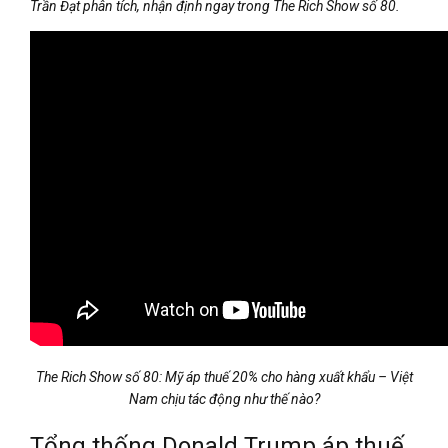
Trần Đạt phân tích, nhận định ngay trong The Rich Show số 80.
The Rich Show số 80: Mỹ áp thuế 20% cho hàng xuất khẩu – Việt
Nam chịu tác động như thế nào?
Tổng thống Donald Trump áp thuế