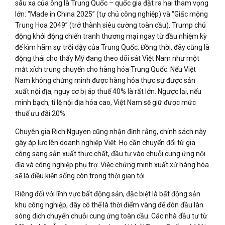
sâu xa của ông là Trung Quốc – quốc gia đặt ra hai tham vọng
lớn: “Made in China 2025” (tự chủ công nghiệp) và “Giấc mộng
Trung Hoa 2049” (trở thành siêu cường toàn cầu). Trump chủ
động khởi động chiến tranh thương mại ngay từ đầu nhiệm kỳ
để kìm hãm sự trỗi dậy của Trung Quốc. Đồng thời, đây cũng là
động thái cho thấy Mỹ đang theo dõi sát Việt Nam như một
mắt xích trung chuyển cho hàng hóa Trung Quốc. Nếu Việt
Nam không chứng minh được hàng hóa thực sự được sản
xuất nội địa, nguy cơ bị áp thuế 40% là rất lớn. Ngược lại, nếu
minh bạch, tỉ lệ nội địa hóa cao, Việt Nam sẽ giữ được mức
thuế ưu đãi 20%.
Chuyên gia Rich Nguyen cũng nhận định rằng, chính sách này
gây áp lực lên doanh nghiệp Việt. Họ cần chuyển đổi từ gia
công sang sản xuất thực chất, đầu tư vào chuỗi cung ứng nội
địa và công nghiệp phụ trợ. Việc chứng minh xuất xứ hàng hóa
sẽ là điều kiện sống còn trong thời gian tới.
Riêng đối với lĩnh vực bất động sản, đặc biệt là bất động sản
khu công nghiệp, đây có thể là thời điểm vàng để đón đầu làn
sóng dịch chuyển chuỗi cung ứng toàn cầu. Các nhà đầu tư từ