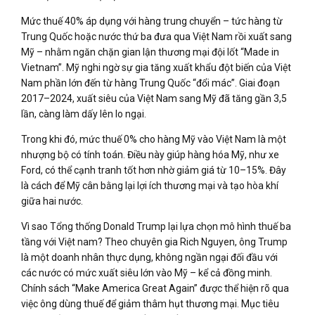
Mức thuế 40% áp dụng với hàng trung chuyển – tức hàng từ
Trung Quốc hoặc nước thứ ba đưa qua Việt Nam rồi xuất sang
Mỹ – nhằm ngăn chặn gian lận thương mại đội lốt “Made in
Vietnam”. Mỹ nghi ngờ sự gia tăng xuất khẩu đột biến của Việt
Nam phần lớn đến từ hàng Trung Quốc “đổi mác”. Giai đoạn
2017–2024, xuất siêu của Việt Nam sang Mỹ đã tăng gần 3,5
lần, càng làm dấy lên lo ngại.
Trong khi đó, mức thuế 0% cho hàng Mỹ vào Việt Nam là một
nhượng bộ có tính toán. Điều này giúp hàng hóa Mỹ, như xe
Ford, có thể cạnh tranh tốt hơn nhờ giảm giá từ 10–15%. Đây
là cách để Mỹ cân bằng lại lợi ích thương mại và tạo hòa khí
giữa hai nước.
Vì sao Tổng thống Donald Trump lại lựa chọn mô hình thuế ba
tầng với Việt nam? Theo chuyên gia Rich Nguyen, ông Trump
là một doanh nhân thực dụng, không ngần ngại đối đầu với
các nước có mức xuất siêu lớn vào Mỹ – kể cả đồng minh.
Chính sách “Make America Great Again” được thể hiện rõ qua
việc ông dùng thuế để giảm thâm hụt thương mại. Mục tiêu