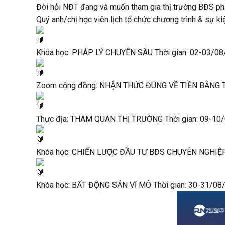
Đòi hỏi NĐT đang và muốn tham gia thị trường BĐS phả
Quý anh/chị học viên lịch tổ chức chương trình & sự
Khóa học: PHÁP LÝ CHUYÊN SÂU Thời gian: 02-03/08/
Zoom cộng đồng: NHẬN THỨC ĐÚNG VỀ TIỀN BẰNG TÂM 
Thực địa: THAM QUAN THỊ TRƯỜNG Thời gian: 09-10/
Khóa học: CHIẾN LƯỢC ĐẦU TƯ BĐS CHUYÊN NGHIỆP T
Khóa học: BẤT ĐỘNG SẢN VĨ MÔ Thời gian: 30-31/08/