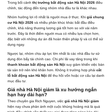
Trong bối cảnh
thị trường bất động sản Hà Nội 2026
điều
chỉnh, tác động đến từng nhóm nhà đầu tư là khác nhau.
Nhóm hưởng lợi rõ nhất là người mua ở thực. Khi
giá chung
cư Hà Nội 2026
và nhiều phân khúc khác bắt đầu điều
chỉnh, khả năng thương lượng giá tốt hơn so với vài năm
trước. Đây là thời điểm người mua có nhiều lựa chọn hơn,
đặc biệt với những dự án đã hoàn thiện pháp lý và có thể sử
dụng ngay.
Ngược lại, nhóm chịu áp lực lớn nhất là các nhà đầu tư sử
dụng đòn bẩy tài chính cao. Chi phí lãi vay tăng trong khi
thanh khoản bất động sản Hà Nội
suy giảm khiến việc bán
tài sản trở nên khó khăn hơn. Không ít trường hợp phải
cắt
lỗ bất động sản Hà Nội
để thu hồi vốn hoặc cơ cấu lại danh
mục đầu tư.
Giá nhà Hà Nội giảm là xu hướng ngắn
hạn hay dài hạn?
Theo chuyên gia Rich Nguyen, việc
giá nhà Hà Nội giảm
hiện nay chưa phản ánh một cuộc khủng hoảng mà là quá
trình điều chỉnh cần thiết sau giai đoạn tăng nóng kéo dài.