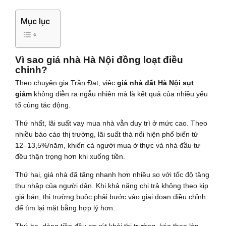
Mục lục
Vì sao giá nhà Hà Nội đồng loạt điều
chỉnh?
Theo chuyên gia Trần Đạt, việc
giá nhà đất Hà Nội sụt
giảm
không diễn ra ngẫu nhiên mà là kết quả của nhiều yếu
tố cùng tác động.
Thứ nhất, lãi suất vay mua nhà vẫn duy trì ở mức cao. Theo
nhiều báo cáo thị trường, lãi suất thả nổi hiện phổ biến từ
12–13,5%/năm, khiến cả người mua ở thực và nhà đầu tư
đều thận trọng hơn khi xuống tiền.
Thứ hai, giá nhà đã tăng nhanh hơn nhiều so với tốc độ tăng
thu nhập của người dân. Khi khả năng chi trả không theo kịp
giá bán, thị trường buộc phải bước vào giai đoạn điều chỉnh
để tìm lại mặt bằng hợp lý hơn.
Thứ ba, dòng tiền đầu cơ rút khỏi thị trường, kéo theo làn