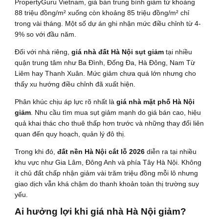
PropertyGuru Vietnam, giá bán trung bình giảm từ khoảng
88 triệu đồng/m² xuống còn khoảng 85 triệu đồng/m² chỉ
trong vài tháng. Một số dự án ghi nhận mức điều chỉnh từ 4-
9% so với đầu năm.
Đối với nhà riêng,
giá nhà đất Hà Nội sụt giảm
tại nhiều
quận trung tâm như Ba Đình, Đống Đa, Hà Đông, Nam Từ
Liêm hay Thanh Xuân. Mức giảm chưa quá lớn nhưng cho
thấy xu hướng điều chỉnh đã xuất hiện.
Phân khúc chịu áp lực rõ nhất là
giá nhà mặt phố Hà Nội
giảm
. Nhu cầu tìm mua sụt giảm mạnh do giá bán cao, hiệu
quả khai thác cho thuê thấp hơn trước và những thay đổi liên
quan đến quy hoạch, quản lý đô thị.
Trong khi đó,
đất nền Hà Nội cắt lỗ 2026
diễn ra tại nhiều
khu vực như Gia Lâm, Đông Anh và phía Tây Hà Nội. Không
ít chủ đất chấp nhận giảm vài trăm triệu đồng mỗi lô nhưng
giao dịch vẫn khá chậm do thanh khoản toàn thị trường suy
yếu.
Ai hưởng lợi khi giá nhà Hà Nội giảm?