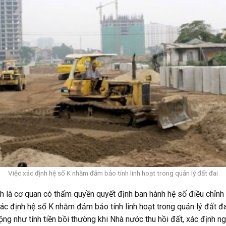
Việc xác định hệ số K nhằm đảm bảo tính linh hoạt trong quản lý đất đai
nh là cơ quan có thẩm quyền quyết định ban hành hệ số điều chỉnh
c định hệ số K nhằm đảm bảo tính linh hoạt trong quản lý đất đai
ng như tính tiền bồi thường khi Nhà nước thu hồi đất, xác định ng