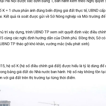
ất tại Hà Nội được xác định bằng 1, ban hành kèm theo Nghị quy
ố K = 1 chưa phản ánh đúng biến động giá đất thực tế, UBND cấp 
ai. Kết quả rà soát được gửi về Sở Nông nghiệp và Môi trường để
trì xây dựng, trình UBND TP xem xét quyết định việc điều chỉnh h
 cùng các nghị định hướng dẫn của Chính phủ. Đồng thời, Sở có tr
t UBND TP tháo gỡ khó khăn, vướng mắc (nếu phát sinh).
, hệ số K (hệ số điều chỉnh giá đất) được hiểu là tỷ lệ dùng để
 trong bảng giá đất do Nhà nước ban hành. Hệ số này không tồn tạ
với giá đất trên thị trường tại từng thời điểm.