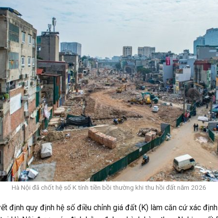
Hà Nội đã chốt hệ số K tính tiền bồi thường khi thu hồi đất năm 2026
định quy định hệ số điều chỉnh giá đất (K) làm căn cứ xác định 