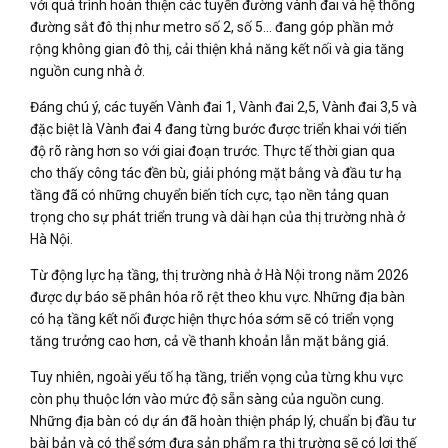
với quá trình hoàn thiện các tuyến đường vành đai và hệ thống
đường sắt đô thị như metro số 2, số 5… đang góp phần mở
rộng không gian đô thị, cải thiện khả năng kết nối và gia tăng
nguồn cung nhà ở.
Đáng chú ý, các tuyến Vành đai 1, Vành đai 2,5, Vành đai 3,5 và
đặc biệt là Vành đai 4 đang từng bước được triển khai với tiến
độ rõ ràng hơn so với giai đoạn trước. Thực tế thời gian qua
cho thấy công tác đền bù, giải phóng mặt bằng và đầu tư hạ
tầng đã có những chuyển biến tích cực, tạo nền tảng quan
trọng cho sự phát triển trung và dài hạn của thị trường nhà ở
Hà Nội.
Từ động lực hạ tầng, thị trường nhà ở Hà Nội trong năm 2026
được dự báo sẽ phân hóa rõ rệt theo khu vực. Những địa bàn
có hạ tầng kết nối được hiện thực hóa sớm sẽ có triển vọng
tăng trưởng cao hơn, cả về thanh khoản lẫn mặt bằng giá.
Tuy nhiên, ngoài yếu tố hạ tầng, triển vọng của từng khu vực
còn phụ thuộc lớn vào mức độ sẵn sàng của nguồn cung.
Những địa bàn có dự án đã hoàn thiện pháp lý, chuẩn bị đầu tư
bài bản và có thể sớm đưa sản phẩm ra thị trường sẽ có lợi thế