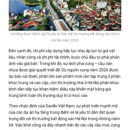
Hạ tầng được đánh giá là yếu tố dẫn dắt thị trường bất động sản nhà ở
Hà Nội năm 2026
Bên cạnh đó, chi phí xây dựng tiếp tục chịu áp lực từ giá vật
liệu, nhân công và chi phí tài chính, buộc chủ đầu tư phải phản
ánh vào giá bán. Trong khi đó, sự lệch pha cung – cầu vẫn
chưa được giải quyết triệt để. Dù nguồn cung năm 2026 được
dự báo cải thiện, phần lớn sản phẩm mới vẫn tập trung ở phân
khúc trung và cao cấp, còn thị trường nhà ở Hà Nội phân khúc
bình dân tiếp tục khan hiếm. Điều này khiến mặt bằng giá
trung bình toàn thị trường duy trì ở mức cao.
Theo nhận định của Savills Việt Nam, sự phát triển mạnh mẽ
của các dự án hạ tầng trọng điểm sẽ là yếu tố dẫn dắt quan
trọng đối với thị trường bất động sản Hà Nội trong những năm
tới. Việc khởi công và đẩy nhanh tiến độ các cây cầu mới, cùng