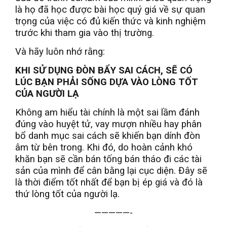
là họ đã học được bài học quý giá về sự quan
trọng của việc có đủ kiến thức và kinh nghiệm
trước khi tham gia vào thị trường.
Và hãy luôn nhớ rằng:
KHI SỬ DỤNG ĐÒN BẨY SAI CÁCH, SẼ CÓ
LÚC BẠN PHẢI SỐNG DỰA VÀO LÒNG TỐT
CỦA NGƯỜI LẠ
Không am hiểu tài chính là một sai lầm đánh
đúng vào huyệt tử, vay mượn nhiều hay phân
bổ danh mục sai cách sẽ khiến bạn dính đòn
âm từ bên trong. Khi đó, do hoàn cảnh khó
khăn bạn sẽ cần bán tống bán tháo đi các tài
sản của mình để cân bằng lại cục diện. Đây sẽ
là thời điểm tốt nhất để bạn bị ép giá và đó là
thứ lòng tốt của người lạ.
—————-