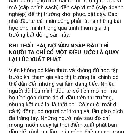
cần có động lực lớn cải tổ thị trường từ cấp vĩ
mô (cấp chính sách) đến cấp vi mô (cấp doanh
nghiệp) để thị trường khôi phục, bật dậy. Các
nhà đầu tư cá nhân cũng phải rút ra những bài
học cho mình trong quá trình tham gia thị
trường bất động sản này:
KHI THẤT BẠI, NỢ NẦN NGẬP ĐẦU THÌ
NGƯỜI TA CHỈ CÓ MỘT ĐIỀU ƯỚC LÀ QUAY
LẠI LÚC XUẤT PHÁT
Việc không có kiến thức và không đủ học tập
trước khi tham gia vào thị trường tài chính có
thể dẫn đến những sai lầm đáng tiếc. Nhiều
người đã liều mình đầu tư số tiền mồ hôi mà
họ tích góp được để đi đầu trên thị trường,
nhưng kết quả lại là thất bại. Có người mất đi
cả tỷ đồng, có người chỉ trong vài lần giao dịch
đã trắng tay. Những người này sau đó chỉ
mong muốn quay lại thời điểm xuất phát ban
đầu để tránh sai lầm của mình. Điều quan trọng