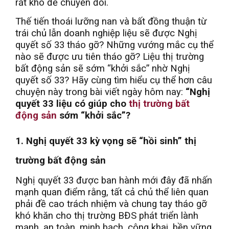
rất khó để chuyển đổi.
Thế tiến thoái lưỡng nan và bất đồng thuận từ
trái chủ lẫn doanh nghiệp liệu sẽ được Nghị
quyết số 33 tháo gỡ? Những vướng mắc cụ thể
nào sẽ được ưu tiên tháo gỡ? Liệu thị trường
bất động sản sẽ sớm “khởi sắc” nhờ Nghị
quyết số 33? Hãy cùng tìm hiểu cụ thể hơn câu
chuyện này trong bài viết ngày hôm nay:
“Nghị
quyết 33 liệu có giúp cho
thị trường bất
động sản
sớm “khởi sắc”?
1. Nghị quyết 33 kỳ vọng sẽ “hồi sinh” thị
trường bất động sản
Nghị quyết 33 được ban hành mới đây đã nhấn
mạnh quan điểm rằng, tất cả chủ thể liên quan
phải đề cao trách nhiệm và chung tay tháo gỡ
khó khăn cho thị trường BĐS phát triển lành
mạnh, an toàn, minh bạch, công khai, bền vững.