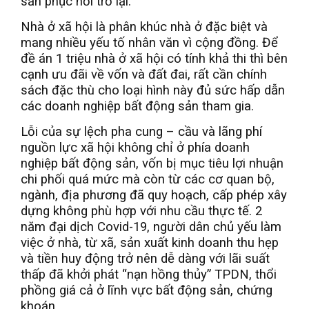
sản phục hồi trở lại.
Nhà ở xã hội là phân khúc nhà ở đặc biệt và
mang nhiều yếu tố nhân văn vì cộng đồng. Để
đề án 1 triệu nhà ở xã hội có tính khả thi thì bên
cạnh ưu đãi về vốn và đất đai, rất cần chính
sách đặc thù cho loại hình này đủ sức hấp dẫn
các doanh nghiệp bất động sản tham gia.
Lỗi của sự lệch pha cung – cầu và lãng phí
nguồn lực xã hội không chỉ ở phía doanh
nghiệp bất động sản, vốn bị mục tiêu lợi nhuận
chi phối quá mức mà còn từ các cơ quan bộ,
ngành, địa phương đã quy hoạch, cấp phép xây
dựng không phù hợp với nhu cầu thực tế. 2
năm đại dịch Covid-19, người dân chủ yếu làm
việc ở nhà, từ xã, sản xuất kinh doanh thu hẹp
và tiền huy động trở nên dễ dàng với lãi suất
thấp đã khởi phát “nạn hồng thủy” TPDN, thổi
phồng giá cả ở lĩnh vực bất động sản, chứng
khoán.