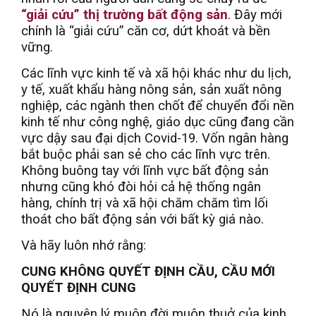
“giải cứu” thị trường bất động sản
. Đây mới
chính là “giải cứu” căn cơ, dứt khoát và bền
vững.
Các lĩnh vực kinh tế và xã hội khác như du lịch,
y tế, xuất khẩu hàng nông sản, sản xuất nông
nghiệp, các ngành then chốt để chuyển đổi nền
kinh tế như công nghệ, giáo dục cũng đang cần
vực dậy sau đại dịch Covid-19. Vốn ngân hàng
bắt buộc phải san sẻ cho các lĩnh vực trên.
Không buông tay với lĩnh vực bất động sản
nhưng cũng khó đòi hỏi cả hệ thống ngân
hàng, chính trị và xã hội chăm chăm tìm lối
thoát cho bất động sản với bất kỳ giá nào.
Và hãy luôn nhớ rằng:
CUNG KHÔNG QUYẾT ĐỊNH CẦU, CẦU MỚI
QUYẾT ĐỊNH CUNG
Nó là nguyên lý muôn đời muôn thuở của kinh