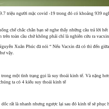
9.7 triệu người mặc covid -19 trong đó có khoảng 939 ngh
hống chế chắc chắn bạn sẽ nghe thấy những câu trả lời hế
n trên toàn cầu chứ không phải chỉ là nghiên cứu ra vacxi
guyễn Xuân Phúc đã nói “ Nếu Vacxin đã có thì đến giữa
như vậy.
rong một tình trạng gọi là suy thoái kinh tế. Và nặng hơn
chúng ta có 4 kiểu suy thoái kinh tế
o dốc rất là nhanh nhưng ngược lại sau đó kinh tế sẽ phục 