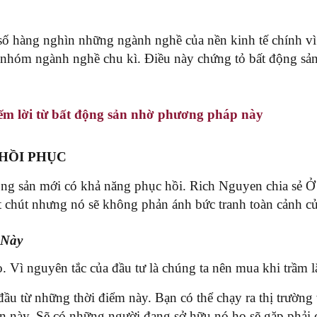
số hàng nghìn những ngành nghề của nền kinh tế chính vì 
 nhóm ngành nghề chu kì. Điều này chứng tỏ bất động sản 
ếm lời từ bất động sản nhờ phương pháp này
 HỒI PHỤC
 động sản mới có khả năng phục hồi. Rich Nguyen chia sẻ Ở
 chút nhưng nó sẽ không phản ánh bức tranh toàn cảnh củ
 Này
o. Vì nguyên tắc của đầu tư là chúng ta nên mua khi trầm 
ầu từ những thời điểm này. Bạn có thể chạy ra thị trường
 này. Sẽ có những người đang sở hữu nó họ sẽ gặp phải c