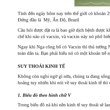
Tính đến ngày hôm nay trên thế giới có khoản 2
Đứng đầu là Mỹ, Ấn Độ, Brazil
Câu hỏi được đặt ra là bao giờ dịch bệnh được k
chế khi nào có vacxin, và vacxin này nó phổ biế
Ngay khi Nga công bố có Vacxin thì thủ tướng N
toàn dân ta. Bạn phải hiểu nó có một khoản trễ 
SUY THOÁI KINH TẾ
Không còn nghi ngờ gì nữa, chúng ta đang sống t
hoảng tuy nhiên khi nói về suy thoái kinh tế thì 
1. Biểu đồ theo hình chữ V
Trong biểu đồ nà khi nền kinh tế suy thoái sẽ la