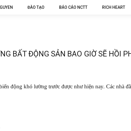
NGUYEN
ĐÀO TẠO
BÁO CÁO NCTT
RICH HEART
ỜNG BẤT ĐỘNG SẢN BAO GIỜ SẼ HỒI P
biến động khó lường trước được như hiện nay. Các nhà đầ
Y