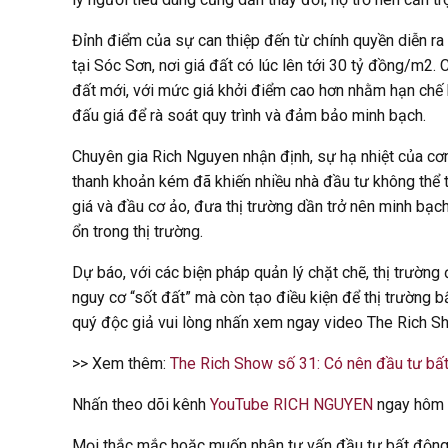
Đỉnh điểm của sự can thiệp đến từ chính quyền diễn ra
tại Sóc Sơn, nơi giá đất có lúc lên tới 30 tỷ đồng/m2.
đất mới, với mức giá khởi điểm cao hơn nhằm hạn chế 
đấu giá để rà soát quy trình và đảm bảo minh bạch.
Chuyên gia Rich Nguyen nhận định, sự hạ nhiệt của cơn
thanh khoản kém đã khiến nhiều nhà đầu tư không thể t
giá và đầu cơ ảo, đưa thị trường dần trở nên minh bạch 
ổn trong thị trường.
Dự báo, với các biện pháp quản lý chặt chẽ, thị trường
nguy cơ “sốt đất” mà còn tạo điều kiện để thị trường b
quý độc giả vui lòng nhấn xem ngay video The Rich Sh
>> Xem thêm:
The Rich Show số 31: Có nên đầu tư bấ
Nhấn theo dõi kênh
YouTube RICH NGUYEN
ngay hôm n
Mọi thắc mắc hoặc muốn nhận tư vấn đầu tư bất động sả