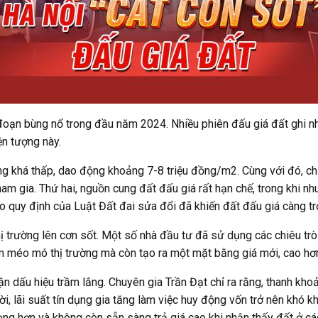
i đoạn bùng nổ trong đầu năm 2024. Nhiều phiên đấu giá đất ghi n
ện tượng này.
g khá thấp, dao động khoảng 7-8 triệu đồng/m2. Cùng với đó, chi
am gia. Thứ hai, nguồn cung đất đấu giá rất hạn chế, trong khi nh
heo quy định của Luật Đất đai sửa đổi đã khiến đất đấu giá càng t
trường lên cơn sốt. Một số nhà đầu tư đã sử dụng các chiêu trò tạ
 méo mó thị trường mà còn tạo ra một mặt bằng giá mới, cao hơn rấ
hận dấu hiệu trầm lắng. Chuyên gia Trần Đạt chỉ ra rằng, thanh kh
hời, lãi suất tín dụng gia tăng làm việc huy động vốn trở nên khó 
rọng hơn và không còn sẵn sàng trả giá cao khi nhận thấy đất ở cá