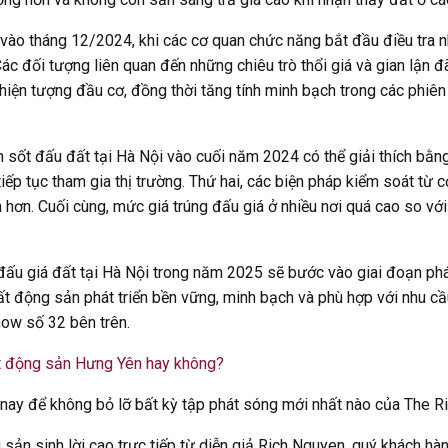
 vào tháng 12/2024, khi các cơ quan chức năng bắt đầu điều tra n
 Các đối tượng liên quan đến những chiêu trò thổi giá và gian lận 
hiện tượng đầu cơ, đồng thời tăng tính minh bạch trong các phiê
 sốt đấu đất tại Hà Nội vào cuối năm 2024 có thể giải thích bằng 
iếp tục tham gia thị trường. Thứ hai, các biện pháp kiểm soát từ 
hơn. Cuối cùng, mức giá trúng đấu giá ở nhiều nơi quá cao so với g
 đấu giá đất tại Hà Nội trong năm 2025 sẽ bước vào giai đoạn phát
ất động sản phát triển bền vững, minh bạch và phù hợp với nhu cầ
ow số 32 bên trên.
t động sản Hưng Yên hay không?
ay để không bỏ lỡ bất kỳ tập phát sóng mới nhất nào của The R
n sinh lời cao trực tiếp từ diễn giả Rich Nguyen, quý khách hàng