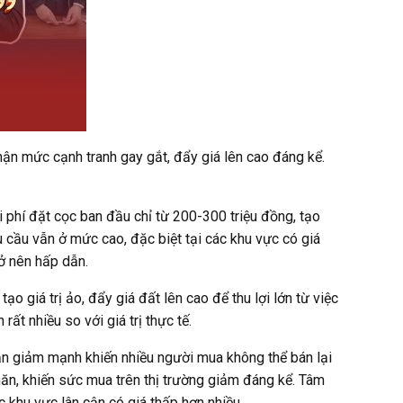
hận mức cạnh tranh gay gắt, đẩy giá lên cao đáng kể.
 phí đặt cọc ban đầu chỉ từ 200-300 triệu đồng, tạo
u cầu vẫn ở mức cao, đặc biệt tại các khu vực có giá
rở nên hấp dẫn.
o giá trị ảo, đẩy giá đất lên cao để thu lợi lớn từ việc
t nhiều so với giá trị thực tế.
oản giảm mạnh khiến nhiều người mua không thể bán lại
khăn, khiến sức mua trên thị trường giảm đáng kể. Tâm
c khu vực lân cận có giá thấp hơn nhiều.