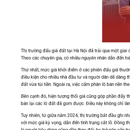
Thị trường đấu giá đất tại Hà Nội đã trải qua một gia
Theo các chuyên gia, có nhiều nguyên nhân dẫn đến hi
Thứ nhất, mức giá khởi điểm ở các phiên đấu giá thườn
điều kiện cho nhiều nhà đầu tư và người dân dễ dàng th
đất vừa túi tiền. Ngoài ra, việc cấm phân lô bán nền t
Bên cạnh đó, hiện tượng thổi giá cũng góp phần đẩy thị 
bán lại các lô đất đã gom được. Điều này không chỉ làm
Tuy nhiên, từ giữa năm 2024, thị trường bắt đầu ghi n
với mức giá kỳ vọng, dẫn đến tình trạng cắt lỗ. Đồng t
lý người tiêu dùng cũng dần thay đổi; họ trở nên cẩn t