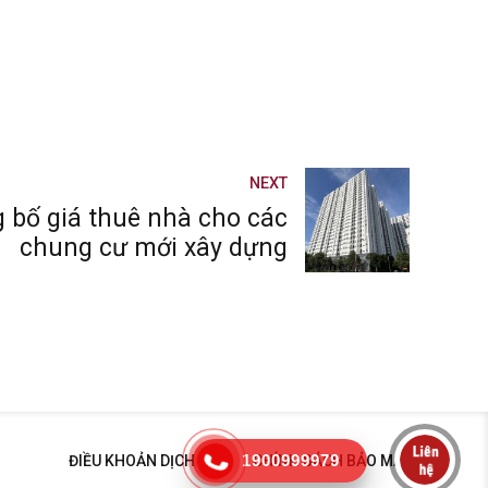
NEXT
 bố giá thuê nhà cho các
chung cư mới xây dựng
1900999979
ĐIỀU KHOẢN DỊCH VỤ
CHÍNH SÁCH BẢO MẬT