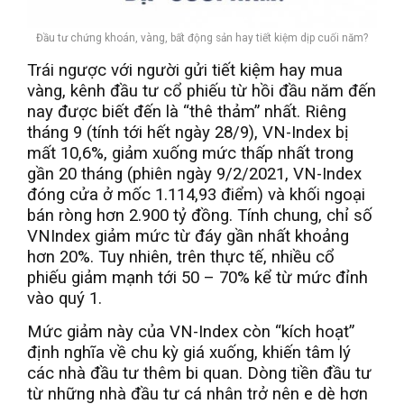
Đầu tư chứng khoán, vàng, bất động sản hay tiết kiệm dịp cuối năm?
Trái ngược với người gửi tiết kiệm hay mua
vàng, kênh đầu tư cổ phiếu từ hồi đầu năm đến
nay được biết đến là “thê thảm” nhất. Riêng
tháng 9 (tính tới hết ngày 28/9), VN-Index bị
mất 10,6%, giảm xuống mức thấp nhất trong
gần 20 tháng (phiên ngày 9/2/2021, VN-Index
đóng cửa ở mốc 1.114,93 điểm) và khối ngoại
bán ròng hơn 2.900 tỷ đồng. Tính chung, chỉ số
VNIndex giảm mức từ đáy gần nhất khoảng
hơn 20%. Tuy nhiên, trên thực tế, nhiều cổ
phiếu giảm mạnh tới 50 – 70% kể từ mức đỉnh
vào quý 1.
Mức giảm này của VN-Index còn “kích hoạt”
định nghĩa về chu kỳ giá xuống, khiến tâm lý
các nhà đầu tư thêm bi quan. Dòng tiền đầu tư
từ những nhà đầu tư cá nhân trở nên e dè hơn