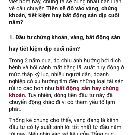
viết hôm nay, chúng ta sẽ cùng nhau bàn luận
về câu chuyện
Tiền sẽ đổ vào vàng, chứng
khoán, tiết kiệm hay bất động sản dịp cuối
năm?
1. Đầu tư chứng khoán, vàng, bất động sản
hay tiết kiệm dịp cuối năm?
Trong 2 năm qua, do chịu ảnh hưởng bởi dịch
bệnh và bối cảnh mặt bằng lãi suất huy động ở
mức thấp kỷ lục, nhiều người dân, doanh
nghiệp có xu hướng tìm đến những loại tài sản
rủi ro cao hơn như
bất động sản hay chứng
khoán
. Tuy nhiên, dòng tiền đầu tư này đã
chuyển động khác đi vì có thêm yếu tố lạm
phát.
Thống kê chung cho thấy, vàng đang là kênh
đầu tư có tỷ suất sinh lời tốt nhất từ đầu năm
tới nay. Nếu nhìn vào số liệu của Tổng cục