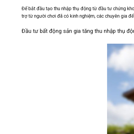
Để bắt đầu tạo thu nhập thụ động từ đầu tư chứng khoá
trợ từ người chơi đã có kinh nghiệm, các chuyên gia để 
Đầu tư bất động sản gia tăng thu nhập thụ độ