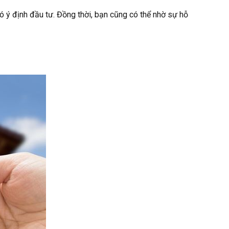
ó ý định đầu tư. Đồng thời, bạn cũng có thể nhờ sự hỗ