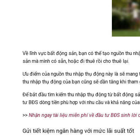
Về lĩnh vực bất động sản, bạn có thể tạo nguồn thu n
sản mà mình có sẵn, hoặc đi thuê rồi cho thuê lại.
Ưu điểm của nguồn thu nhập thụ động này là sẽ mang tớ
thu nhập thụ động của bạn cũng sẽ dần tăng khi tham g
Để bắt đầu tìm kiếm thu nhập thụ động từ bất động sản,
tư BĐS dòng tiền phù hợp với nhu cầu và khả năng của
>>
Nhận ngay tài liệu miễn phí về đầu tư BĐS sinh lời 
Gửi tiết kiệm ngân hàng với mức lãi suất tốt