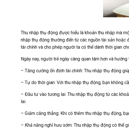
Thu nhập thụ động được hiểu là khoản thu nhập mà một
nhập thụ động thường đến từ các nguồn tài sản hoặc đầ
tài chính và cho phép người ta có thể dành thời gian c
Ngày nay, người trẻ ngày càng quan tâm hơn và hướng tớ
– Tăng cường ổn định tài chính: Thu nhập thụ động giú
– Tự do thời gian: Với thu nhập thụ động, bạn không cần
– Đầu tư vào tương lai: Thu nhập thụ động từ các khoả
lai.
– Giảm căng thẳng: Khi có thêm thu nhập thụ động, bạn
– Khả năng nghỉ hưu sớm: Thu nhập thụ động có thể g