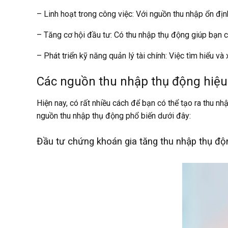
– Linh hoạt trong công việc: Với nguồn thu nhập ổn địn
– Tăng cơ hội đầu tư: Có thu nhập thụ động giúp bạn có
– Phát triển kỹ năng quản lý tài chính: Việc tìm hiểu 
Các nguồn thu nhập thụ động hiệu 
Hiện nay, có rất nhiều cách để bạn có thể tạo ra thu 
nguồn thu nhập thụ động phổ biến dưới đây:
Đầu tư chứng khoán gia tăng thu nhập thụ độ