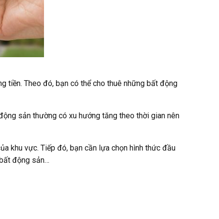
g tiền. Theo đó, bạn có thể cho thuê những bất động
t động sản thường có xu hướng tăng theo thời gian nên
 của khu vực. Tiếp đó, bạn cần lựa chọn hình thức đầu
ư bất động sản…