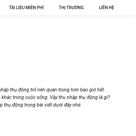
TÀI LIỆU MIỄN PHÍ
THỊ TRƯỜNG
LIÊN HỆ
nhập thụ động trở nên quan trọng hơn bao giờ hết.
 khác trong cuộc sống. Vậy thu nhập thụ động là gì?
 thụ động trong bài viết dưới đây nhé.