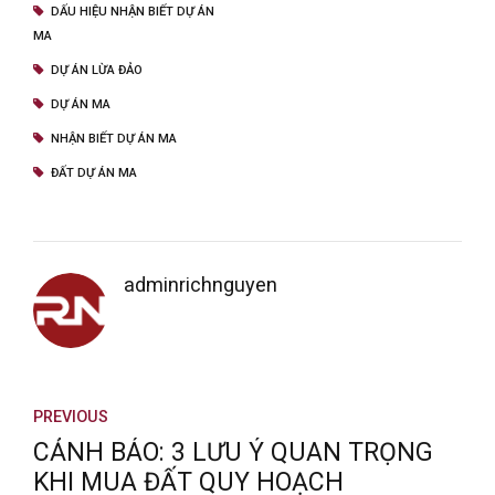
DẤU HIỆU NHẬN BIẾT DỰ ÁN
MA
DỰ ÁN LỪA ĐẢO
DỰ ÁN MA
NHẬN BIẾT DỰ ÁN MA
ĐẤT DỰ ÁN MA
adminrichnguyen
PREVIOUS
CẢNH BÁO: 3 LƯU Ý QUAN TRỌNG
KHI MUA ĐẤT QUY HOẠCH