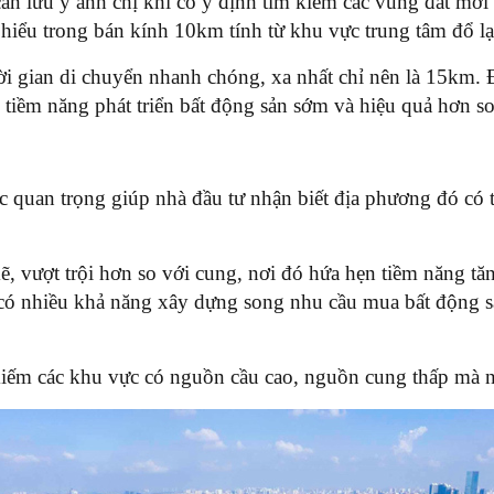
ân lưu ý anh chị khi có ý định tìm kiếm các vùng đất mới
m hiểu trong bán kính 10km tính từ khu vực trung tâm đổ lạ
ời gian di chuyển nhanh chóng, xa nhất chỉ nên là 15km. 
 tiềm năng phát triển bất động sản sớm và hiệu quả hơn s
c quan trọng giúp nhà đầu tư nhận biết địa phương đó có t
, vượt trội hơn so với cung, nơi đó hứa hẹn tiềm năng tă
ó nhiều khả năng xây dựng song nhu cầu mua bất động sản 
kiếm các khu vực có nguồn cầu cao, nguồn cung thấp mà n