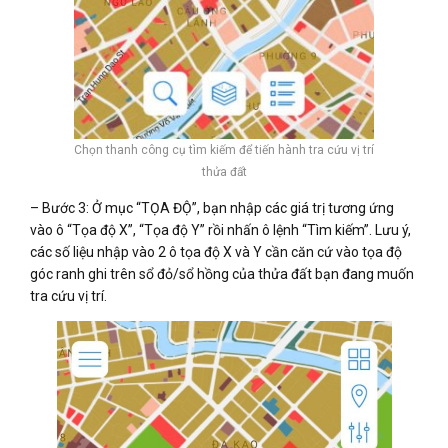
Chọn thanh công cụ tìm kiếm để tiến hành tra cứu vị trí
thửa đất
– Bước 3: Ở mục “TỌA ĐỘ”, bạn nhập các giá trị tương ứng
vào ô “Tọa độ X”, “Tọa độ Y” rồi nhấn ô lệnh “Tìm kiếm”. Lưu ý,
các số liệu nhập vào 2 ô tọa độ X và Y cần căn cứ vào tọa độ
góc ranh ghi trên sổ đỏ/sổ hồng của thửa đất bạn đang muốn
tra cứu vị trí.