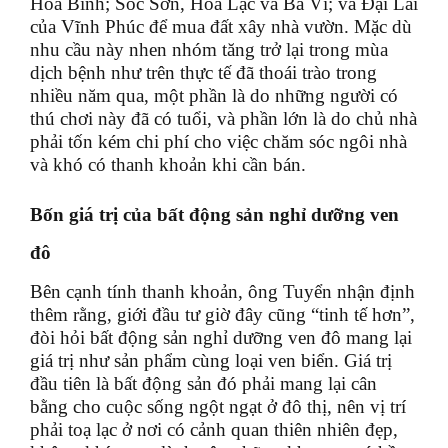
Hoà Bình; Sóc Sơn, Hoà Lạc và Ba Vì; và Đại Lải
của Vĩnh Phúc để mua đất xây nhà vườn. Mặc dù
nhu cầu này nhen nhóm tăng trở lại trong mùa
dịch bệnh như trên thực tế đã thoái trào trong
nhiều năm qua, một phần là do những người có
thú chơi này đã có tuổi, và phần lớn là do chủ nhà
phải tốn kém chi phí cho việc chăm sóc ngôi nhà
và khó có thanh khoản khi cần bán.
Bốn giá trị của bất động sản nghỉ dưỡng ven
đô
Bên cạnh tính thanh khoản, ông Tuyển nhận định
thêm rằng, giới đầu tư giờ đây cũng “tinh tế hơn”,
đòi hỏi bất động sản nghỉ dưỡng ven đô mang lại
giá trị như sản phẩm cùng loại ven biển. Giá trị
đầu tiên là bất động sản đó phải mang lại cân
bằng cho cuộc sống ngột ngạt ở đô thị, nên vị trí
phải toạ lạc ở nơi có cảnh quan thiên nhiên đẹp,