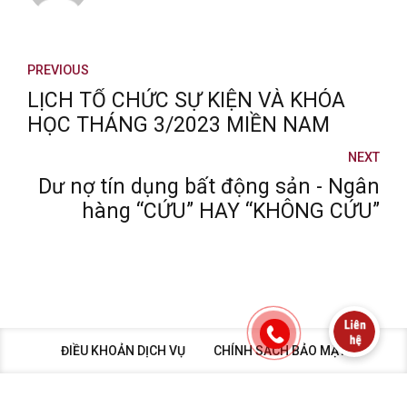
PREVIOUS
LỊCH TỔ CHỨC SỰ KIỆN VÀ KHÓA
HỌC THÁNG 3/2023 MIỀN NAM
NEXT
Dư nợ tín dụng bất động sản - Ngân
hàng “CỨU” HAY “KHÔNG CỨU”
ĐIỀU KHOẢN DỊCH VỤ
CHÍNH SÁCH BẢO MẬT