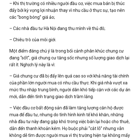
– Khi thị trường có nhiều người đầu cơ, việc mua bán bị thúc
đẩy bởi kỳ vọng lợi nhuận thay vì nhu cầu ở thực sự, tạo nên
các “bong bóng” giá ảo;
– Các nhà đầu tư Hà Nội đang thu mình về thủ đô;
– Chiêu trò của môi giới.
Một điểm đáng chú ý là trong bối cảnh phân khúc chung cư
đang “sốt”, giá chung cư tăng sốc nhưng số lượng giao dịch lại
rất ít. Nghịch lý này là vì:
– Giá chung cư đã bị đẩy lên quá cao so với khả năng tài chính
của phần lớn người mua có nhu cầu thực. Khi giá nhà vượt xa
mức thu nhập trung bình, người dân khó tiếp cận với các dự án
mới, dẫn đến tình trạng giao dịch trầm lắng.
– Việc đầu cơ bất động sản đã làm tăng lượng căn hộ được
mua để đầu tư, nhưng do tình hình kinh tế khó khăn, những
nhà đầu tư này đang gặp khó trong việc bán lại hoặc cho thuê,
dẫn đến thanh khoản kém. Họ buộc phải “cắt lỗ” nhưng vẫn
không dễ tìm được người mua vì thị trường hiện tại không mấy