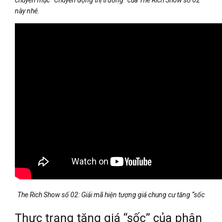
này nhé.
The Rich Show số 02: Giải mã hiện tượng giá chung cư tăng “sốc
Thực trạng tăng giá “sốc” của phân