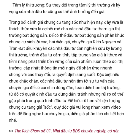
– Tâm lý thị trường: Sự thay đổi trong tâm lý thị trường và kỳ
vọng của nhà đầu tư cũng có thể ảnh hưởng đến giá.
Trong bối cảnh giá chung cư tăng sốc như hiện nay, đây vừa là
thách thức vừa là cơ hội mở cho các nhà đầu tư tham gia thị
trường bất động sản. Để có thể đầu tư bất động sản phân khúc
chung cư sinh lời cao, hai diễn giả, chuyên gia Rịch Nguyen và
Trần Đạt đều khuyên các nhà đầu tư cần nghiên cứu kỹ lưỡng
thị trường, tránh đầu tư cảm tính; tập trung vào giá trị thực và
tiềm năng phát triển bền vững của sản phẩm; luôn theo dõi thị
trường, cập nhật thông tin mỗi ngày để phản ứng nhanh
chóng với các thay đổi, ra quyết định sáng suốt. Đặc biệt nếu
chưa chắc chắn, các nhà đầu tư nên tìm tới sự tư vấn của
chuyên gia để có cái nhìn đúng đắn, toàn diện hơn thị trường,
từ đó có quyết định đầu tư đúng đắn, tránh những rủi ro có thể
gặp phải trong quá trình đầu tư. Để hiểu rõ hơn về hiện tượng
chung cư tăng giá “sốc”, quý độc giả vui lòng nhấn xem video
trên để lắng nghe hai chuyên gia, diễn giả phân tích chi tiết hơn
nhé.
>>
The Rich Show số 01: Nhà đầu tư BĐS chuyên nghiệp có nên