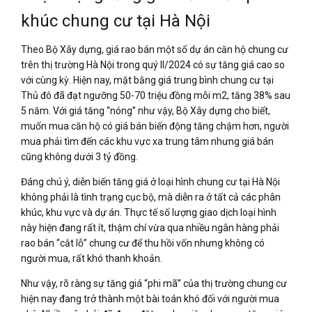
khúc chung cư tại Hà Nội
Theo Bộ Xây dựng, giá rao bán một số dự án căn hộ chung cư
trên thị trường Hà Nội trong quý II/2024 có sự tăng giá cao so
với cùng kỳ. Hiện nay, mặt bằng giá trung bình chung cư tại
Thủ đô đã đạt ngưỡng 50-70 triệu đồng mỗi m2, tăng 38% sau
5 năm. Với giá tăng “nóng” như vậy, Bộ Xây dựng cho biết,
muốn mua căn hộ có giá bán biến động tăng chậm hơn, người
mua phải tìm đến các khu vực xa trung tâm nhưng giá bán
cũng không dưới 3 tỷ đồng.
Đáng chú ý, diễn biến tăng giá ở loại hình chung cư tại Hà Nội
không phải là tình trạng cục bộ, mà diễn ra ở tất cả các phân
khúc, khu vực và dự án. Thực tế số lượng giao dịch loại hình
này hiện đang rất ít, thậm chí vừa qua nhiều ngân hàng phải
rao bán “cắt lỗ” chung cư để thu hồi vốn nhưng không có
người mua, rất khó thanh khoản.
Như vậy, rõ ràng sự tăng giá “phi mã” của thị trường chung cư
hiện nay đang trở thành một bài toán khó đối với người mua