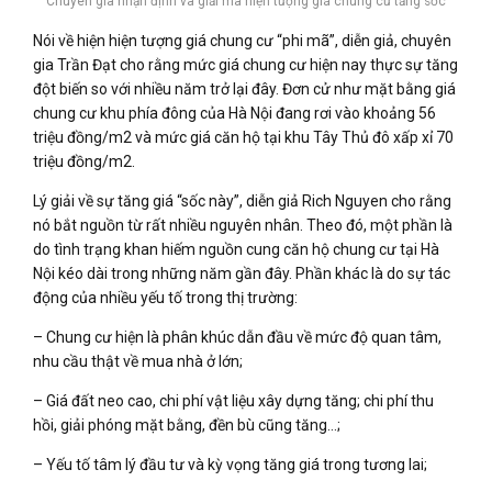
Chuyên gia nhận định và giải mã hiện tượng giá chung cư tăng sốc
Nói về hiện hiện tượng giá chung cư “phi mã”, diễn giả, chuyên
gia Trần Đạt cho rằng mức giá chung cư hiện nay thực sự tăng
đột biến so với nhiều năm trở lại đây. Đơn cử như mặt bằng giá
chung cư khu phía đông của Hà Nội đang rơi vào khoảng 56
triệu đồng/m2 và mức giá căn hộ tại khu Tây Thủ đô xấp xỉ 70
triệu đồng/m2.
Lý giải về sự tăng giá “sốc này”, diễn giả Rich Nguyen cho rằng
nó bắt nguồn từ rất nhiều nguyên nhân. Theo đó, một phần là
do tình trạng khan hiếm nguồn cung căn hộ chung cư tại Hà
Nội kéo dài trong những năm gần đây. Phần khác là do sự tác
động của nhiều yếu tố trong thị trường:
– Chung cư hiện là phân khúc dẫn đầu về mức độ quan tâm,
nhu cầu thật về mua nhà ở lớn;
– Giá đất neo cao, chi phí vật liệu xây dựng tăng; chi phí thu
hồi, giải phóng mặt bằng, đền bù cũng tăng…;
– Yếu tố tâm lý đầu tư và kỳ vọng tăng giá trong tương lai;