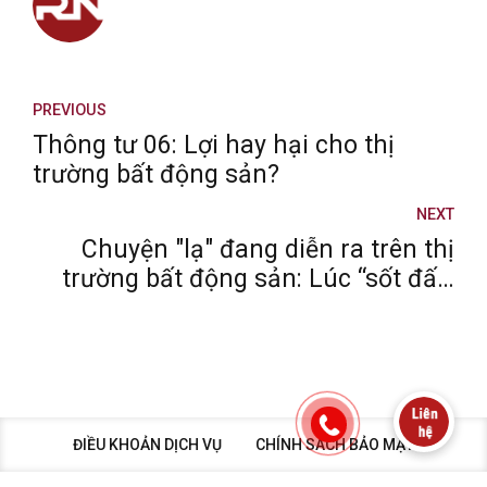
PREVIOUS
Thông tư 06: Lợi hay hại cho thị
trường bất động sản?
NEXT
Chuyện "lạ" đang diễn ra trên thị
trường bất động sản: Lúc “sốt đất”
tranh nhau mua - Giá đất hạ lại
chẳng ai ngó!
ĐIỀU KHOẢN DỊCH VỤ
CHÍNH SÁCH BẢO MẬT