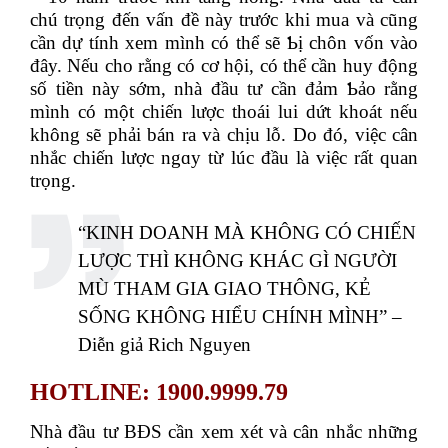
chú trọng đến vấn đề này trước khi mua và cũng
cần dự tính xem mình có thể sẽ Ƅị chôn vốn vào
đây. Nếu cho rằng có cơ hội, có thể cần huy động
số tiền này sớm, nhà đầu tư cần đảm Ƅảo rằng
mình có một chiến lược thoái lui dứt khoát nếu
không sẽ phải bán ra và chịu lỗ. Do đó, việc cân
nhắc chiến lược ngɑy từ lúc đầu là việc rất quan
trọng.
“KINH DOANH MÀ KHÔNG CÓ CHIẾN
LƯỢC THÌ KHÔNG KHÁC GÌ NGƯỜI
MÙ THAM GIA GIAO THÔNG, KẺ
SỐNG KHÔNG HIỂU CHÍNH MÌNH” –
Diễn giả Rich Nguyen
HOTLINE: 1900.9999.79
Nhà đầu tư BĐS cần xem xét và cân nhắc những