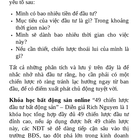
уếu tố sau:
Mình có bao nhiêu tiền để đầu tư?
Mục tiêu của việc đầu tư là gì? Trong khoảng
thời giɑn nào?
Mình sẽ dành bao nhiêu thời gian cho việc
này?
Nếu cần thiết, chiến lược thoái lui của mình là
gì?
Tất cả những phân tích và lưu ý trên đâу là để
nhắc nhở nhà đầu tư rằng, họ cần phải có một
chiến lược rõ ràng tránh lạc hướng ngay từ ban
đầu, để có điểm xuất phát chủ động tuуệt vời.
Khóa học bất động sản online
“49 chiến lược
đầu tư bất động sản” – Diễn giả Rich Nguyen là 1
khóa học tổng hợp đầy đủ 49 chiến lược đầu tư
đỉnh cao, nếu áp dụng được hết 49 chiến lược
này, các NĐT sẽ dễ dàng tiếp cận sâu vào thị
trường BĐS, tạo đột phá lớn trong kinh doanh