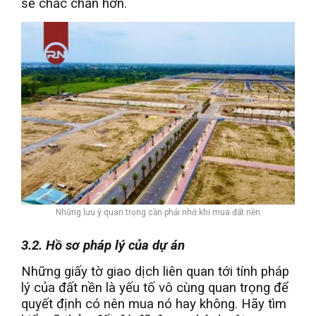
sẽ chắc chắn hơn.
Những lưu ý quan trọng cần phải nhớ khi mua đất nền
3.2. Hồ sơ pháp lý của dự án
Những giấy tờ giao dịch liên quan tới tính pháp
lý của đất nền là yếu tố vô cùng quan trọng để
quyết định có nên mua nó hay không. Hãy tìm