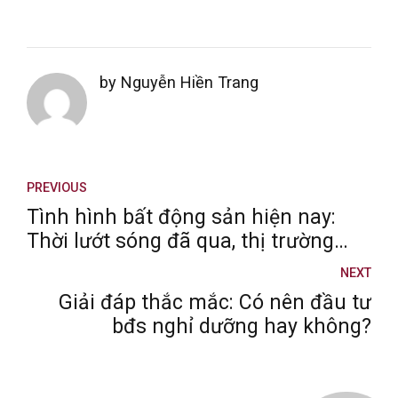
by Nguyễn Hiền Trang
PREVIOUS
Tình hình bất động sản hiện nay:
Thời lướt sóng đã qua, thị trường
“ảm đạm”
NEXT
Giải đáp thắc mắc: Có nên đầu tư
bđs nghỉ dưỡng hay không?