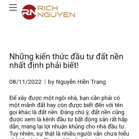
Những kiến thức đầu tư đất nền
nhất định phải biết!
08/11/2022
by Nguyễn Hiền Trang
Để xây được một ngôi nhà, bạn cần phải có
một mảnh đất hay còn được biết đến với tên
gọi khác là đất nền. Đáng chú ý, đất nền cũng
được xem là kênh đầu tư bất động sản rất hấp
dẫn, mang lại lợi nhuận khủng cho nhà đầu tư.
Tuy nhiên, sự thật là nhiều người vẫn chưa hiểu