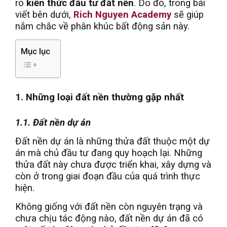
rõ
kiến thức đầu tư đất nền
. Do đó, trong bài
viết bên dưới,
Rich Nguyen Academy
sẽ giúp
nắm chắc về phân khúc bất động sản này.
Mục lục
1. Những loại đất nền thường gặp nhất
1.1. Đất nền dự án
Đất nền dự án là những thửa đất thuộc một dự
án mà chủ đầu tư đang quy hoạch lại. Những
thửa đất này chưa được triển khai, xây dựng và
còn ở trong giai đoạn đầu của quá trình thực
hiện.
Không giống với đất nền còn nguyên trạng và
chưa chịu tác động nào, đất nền dự án đã có