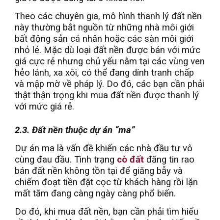
Theo các chuyên gia, mô hình thanh lý đất nền
này thường bắt nguồn từ những nhà môi giới
bất động sản cá nhân hoặc các sàn môi giới
nhỏ lẻ. Mặc dù loại đất nền được bán với mức
giá cực rẻ nhưng chủ yếu nằm tại các vùng ven
hẻo lánh, xa xôi, có thể đang dính tranh chấp
và mập mờ về pháp lý. Do đó, các bạn cần phải
thật thận trọng khi mua đất nền được thanh lý
với mức giá rẻ.
2.3. Đất nền thuộc dự án “ma”
Dự án ma là vấn đề khiến các nhà đầu tư vô
cùng đau đầu. Tình trạng
cò đất
đăng tin rao
bán đất nền không tồn tại để giăng bẫy và
chiếm đoạt tiền đặt cọc từ khách hàng rồi lặn
mất tăm đang càng ngày càng phổ biến.
Do đó, khi mua đất nền, bạn cần phải tìm hiểu