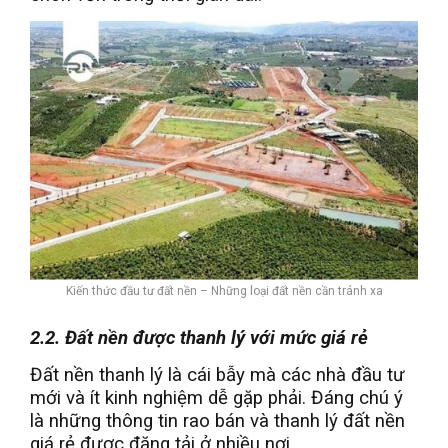
Kiến thức đầu tư đất nền – Những loại đất nền cần tránh xa
2.2. Đất nền được thanh lý với mức giá rẻ
Đất nền thanh lý là cái bẫy mà các nhà đầu tư
mới và ít kinh nghiệm dễ gặp phải. Đáng chú ý
là những thông tin rao bán và thanh lý đất nền
giá rẻ được đăng tải ở nhiều nơi.