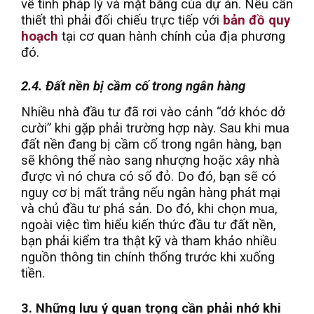
về tính pháp lý và mặt bằng của dự án. Nếu cần
thiết thì phải đối chiếu trực tiếp với
bản đồ quy
hoạch
tại cơ quan hành chính của địa phương
đó.
2.4. Đất nền bị cầm cố trong ngân hàng
Nhiều nhà đầu tư đã rơi vào cảnh “dở khóc dở
cười” khi gặp phải trường hợp này. Sau khi mua
đất nền đang bị cầm cố trong ngân hàng, bạn
sẽ không thể nào sang nhượng hoặc xây nhà
được vì nó chưa có sổ đỏ. Do đó, bạn sẽ có
nguy cơ bị mất trắng nếu ngân hàng phát mại
và chủ đầu tư phá sản. Do đó, khi chọn mua,
ngoài việc tìm hiểu kiến thức đầu tư đất nền,
bạn phải kiểm tra thật kỹ và tham khảo nhiều
nguồn thông tin chính thống trước khi xuống
tiền.
3. Những lưu ý quan trọng cần phải nhớ khi