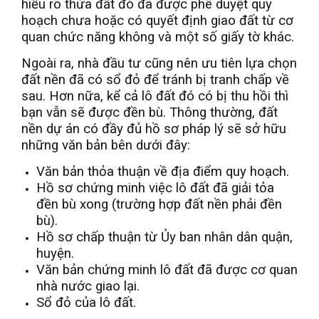
hiểu rõ thửa đất đó đã được phê duyệt quy
hoạch chưa hoặc có quyết định giao đất từ cơ
quan chức năng không và một số giấy tờ khác.
Ngoài ra, nhà đầu tư cũng nên ưu tiên lựa chọn
đất nền đã có sổ đỏ để tránh bị tranh chấp về
sau. Hơn nữa, kể cả lô đất đó có bị thu hồi thì
bạn vẫn sẽ được đền bù. Thông thường, đất
nền dự án có đầy đủ hồ sơ pháp lý sẽ sở hữu
những văn bản bên dưới đây:
Văn bản thỏa thuận về địa điểm quy hoạch.
Hồ sơ chứng minh việc lô đất đã giải tỏa
đền bù xong (trường hợp đất nền phải đền
bù).
Hồ sơ chấp thuận từ Ủy ban nhân dân quận,
huyện.
Văn bản chứng minh lô đất đã được cơ quan
nhà nước giao lại.
Sổ đỏ của lô đất.