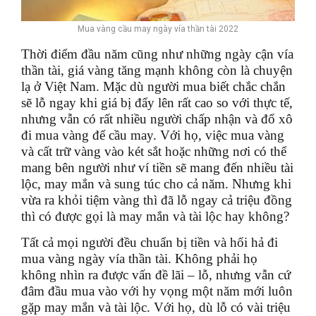
Mua vàng cầu may ngày vía thần tài 2022
Thời điểm đầu năm cũng như những ngày cận vía
thần tài, giá vàng tăng mạnh không còn là chuyện
lạ ở Việt Nam. Mặc dù người mua biết chắc chắn
sẽ lỗ ngay khi giá bị đẩy lên rất cao so với thực tế,
nhưng vẫn có rất nhiều người chấp nhận và đổ xô
đi mua vàng để cầu may. Với họ, việc mua vàng
và cất trữ vàng vào két sắt hoặc những nơi có thể
mang bên người như ví tiền sẽ mang đến nhiều tài
lộc, may mắn và sung túc cho cả năm. Nhưng khi
vừa ra khỏi tiệm vàng thì đã lỗ ngay cả triệu đồng
thì có được gọi là may mắn và tài lộc hay không?
Tất cả mọi người đều chuẩn bị tiền và hối hả đi
mua vàng ngày vía thần tài. Không phải họ
không nhìn ra được vấn đề lãi – lỗ, nhưng vẫn cứ
đâm đầu mua vào với hy vọng một năm mới luôn
gặp may mắn và tài lộc. Với họ, dù lỗ có vài triệu