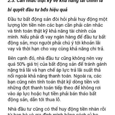
2.3. Cân nhắc thật kỹ về khả năng tài chính là
bí quyết đầu tư bđs hiệu quả
Đầu tư bất động sản đòi hỏi phải huy động một
lượng lớn tiền nên các bạn cần phải cân nhắc
và tính toán thật kỹ khả năng tài chính của
mình. Nếu phải đi vay ngân hàng để đầu tư bất
động sản, mọi người phải chú ý tới khoản lãi
vay và thời hạn cho vay cùng khả năng chi trả.
Bên cạnh đó, nhà đầu tư cũng không nên vay
quá 50% giá trị của bất động sản để tránh gánh
nặng trả lãi và hạn chế áp lực trả lãi suất thả
nổi ngoài khả năng thanh toán. Ngoài ra, các
bạn cũng nên tính toán thật kỹ dòng tiền với
những đợt thanh toán tiếp theo để không rơi
vào áp lực hoặc hụt tiền phải bán tháo bất
động sản, dẫn tới thua lỗ.
Nhà đầu tư cũng có thể huy động tiền nhàn rỗi
từ bạn bè và gia đình mình bằng cách rủ họ