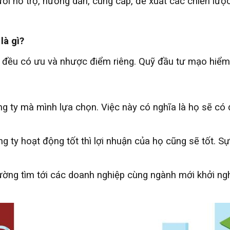
ời hỗ trợ, hướng dẫn, cung cấp, đề xuất các chiến lược
là gì?
ng đều có ưu và nhược điểm riêng. Quỹ đầu tư mạo hiểm 
ty mà mình lựa chọn. Việc này có nghĩa là họ sẽ có quy
ty hoạt động tốt thì lợi nhuận của họ cũng sẽ tốt. Sự
hường tìm tới các doanh nghiệp cùng ngành mới khởi ng