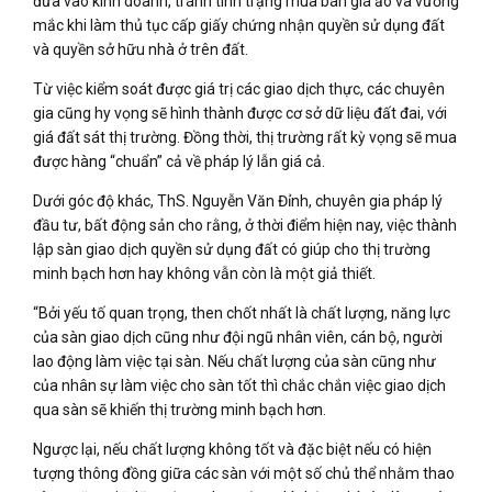
đưa vào kinh doanh, tránh tình trạng mua bán giá ảo và vướng
mắc khi làm thủ tục cấp giấy chứng nhận quyền sử dụng đất
và quyền sở hữu nhà ở trên đất.
Từ việc kiểm soát được giá trị các giao dịch thực, các chuyên
gia cũng hy vọng sẽ hình thành được cơ sở dữ liệu đất đai, với
giá đất sát thị trường. Đồng thời, thị trường rất kỳ vọng sẽ mua
được hàng “chuẩn” cả về pháp lý lẫn giá cả.
Dưới góc độ khác, ThS. Nguyễn Văn Đỉnh, chuyên gia pháp lý
đầu tư, bất động sản cho rằng, ở thời điểm hiện nay, việc thành
lập sàn giao dịch quyền sử dụng đất có giúp cho thị trường
minh bạch hơn hay không vẫn còn là một giả thiết.
“Bởi yếu tố quan trọng, then chốt nhất là chất lượng, năng lực
của sàn giao dịch cũng như đội ngũ nhân viên, cán bộ, người
lao động làm việc tại sàn. Nếu chất lượng của sàn cũng như
của nhân sự làm việc cho sàn tốt thì chắc chắn việc giao dịch
qua sàn sẽ khiến thị trường minh bạch hơn.
Ngược lại, nếu chất lượng không tốt và đặc biệt nếu có hiện
tượng thông đồng giữa các sàn với một số chủ thể nhằm thao