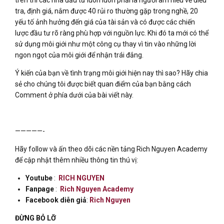
trên thì các nhà đầu tư luôn luôn phải là người am hiểu về điều
tra, định giá, nắm được 40 rủi ro thường gặp trong nghề, 20
yếu tố ảnh hưởng đến giá của tài sản và có được các chiến
lược đầu tư rõ ràng phù hợp với nguồn lực. Khi đó ta mới có thể
sử dụng môi giới như một công cụ thay vì tin vào những lời
ngon ngọt của môi giới để nhận trái đắng.
Ý kiến của bạn về tình trạng môi giới hiện nay thì sao?
Hãy chia
sẻ cho chúng tôi được biết quan điểm của bạn bằng cách
Comment ở phía dưới của bài viết này.
—————-
Hãy follow và ấn theo dõi các nền tảng Rich Nguyen Academy
để cập nhật thêm nhiều thông tin thú vị:
Youtube
:
RICH NGUYEN
Fanpage
:
Rich Nguyen Academy
Facebook diễn giả
:
Rich Nguyen
ĐỪNG BỎ LỠ