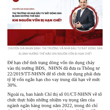
CHUYÊN GIA NHẬN ĐỊNH: THỊ TRƯỜNG VÀ NHÀ ĐẦU TƯ BẤT ĐỘNG SẢN
BỊ ẢNH HƯỞNG THẾ NÀO KHI NGUỒN VỐN BỊ HẠN CHẾ?
Để hạn chế tình trạng dòng vốn tín dụng chảy
vào thị trường BĐS, NHNN đã đưa ra Thông tư
22/2019/TT-NHNN để tổ chức tín dụng phải đưa
tỷ lệ vốn ngắn hạn cho vay trung dài hạn về mức
30%.
Ngoài ra, ban hành Chỉ thị số 01/CT-NHNN về tổ
chức thực hiện những nhiệm vụ trọng tâm của
ngành ngân hàng trong năm 2022, trong đó chỉ