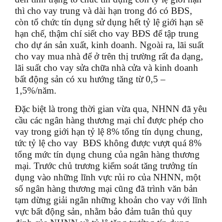
thì cho vay trung và dài hạn trong đó có BĐS,
còn tổ chức tín dụng sử dụng hết tỷ lệ giới hạn sẽ
hạn chế, thậm chí siết cho vay BĐS để tập trung
cho dự án sản xuất, kinh doanh. Ngoài ra, lãi suất
cho vay mua nhà để ở trên thị trường rất đa dạng,
lãi suất cho vay sửa chữa nhà cửa và kinh doanh
bất động sản có xu hướng tăng từ 0,5 –
1,5%/năm.
Đặc biệt là trong thời gian vừa qua, NHNN đã yêu
cầu các ngân hàng thương mại chỉ được phép cho
vay trong giới hạn tỷ lệ 8% tổng tín dụng chung,
tức tỷ lệ cho vay BĐS không được vượt quá 8%
tổng mức tín dụng chung của ngân hàng thương
mại. Trước chủ trương kiểm soát tăng trưởng tín
dụng vào những lĩnh vực rủi ro của NHNN, một
số ngân hàng thương mại cũng đã trình văn bản
tạm dừng giải ngân những khoản cho vay với lĩnh
vực bất động sản, nhằm bảo đảm tuân thủ quy