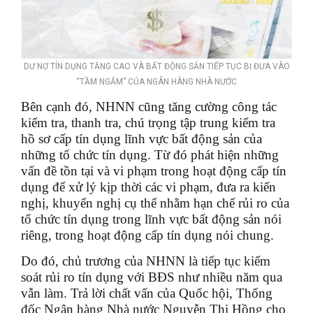
DƯ NỢ TÍN DỤNG TĂNG CAO VÀ BẤT ĐỘNG SẢN TIẾP TỤC BỊ ĐƯA VÀO
“TẦM NGẮM” CỦA NGÂN HÀNG NHÀ NƯỚC
Bên cạnh đó, NHNN cũng tăng cường công tác
kiểm tra, thanh tra, chú trọng tập trung kiểm tra
hồ sơ cấp tín dụng lĩnh vực bất động sản của
những tổ chức tín dụng. Từ đó phát hiện những
vấn đề tồn tại và vi phạm trong hoạt động cấp tín
dụng để xử lý kịp thời các vi phạm, đưa ra kiến
nghị, khuyến nghị cụ thể nhằm hạn chế rủi ro của
tổ chức tín dụng trong lĩnh vực bất động sản nói
riêng, trong hoạt động cấp tín dụng nói chung.
Do đó, chủ trương của NHNN là tiếp tục kiểm
soát rủi ro tín dụng với BĐS như nhiều năm qua
vẫn làm. Trả lời chất vấn của Quốc hội, Thống
đốc Ngân hàng Nhà nước Nguyễn Thị Hồng cho