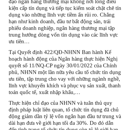
đạo ngân hàng thương mại không nới lỏng điều
kiện cấp tín dụng và tiếp tục kiểm soát chặt chẽ tín
dụng vào những lĩnh vực tiềm ẩn rủi ro. Chẳng
hạn như kinh doanh, đầu tư bất động sản, trái
phiếu doanh nghiệp, ngân hàng thương mại tập
trung hướng dòng vốn tín dụng vào các lĩnh vực
ưu tiên…
Tại Quyết định 422/QĐ-NHNN Ban hành Kế
hoạch hành động của Ngân hàng thực hiện Nghị
quyết số 11/NQ-CP ngày 30/01/2022 của Chính
phủ, NHNN một lần nữa yêu cầu tổ chức tín dụng
ưu tiên, tập trung cho vay với những ngành nghề,
lĩnh vực khuyến khích và phục vụ sản xuất, thanh
toán quốc tế, xuất nhập khẩu,…
Thực hiện chỉ đạo của NHNN và tuân thủ quy
định pháp luật liên quan, tổ chức tín dụng đã chủ
động giảm dần tỷ lệ vốn ngắn hạn đầu tư trung và
dài hạn đưa về giới hạn tối đa 30%. Do đó dẫn
đến tình trạng tổ chức tín dụng còn tỷ lệ giới hạn