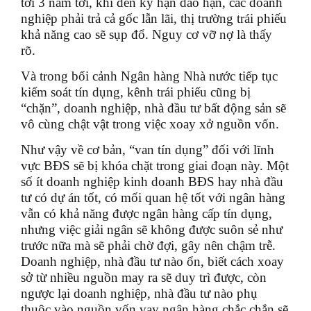
tới 3 năm tới, khi đến kỳ hạn đáo hạn, các doanh
nghiệp phải trả cả gốc lẫn lãi, thị trường trái phiếu
khả năng cao sẽ sụp đổ. Nguy cơ vỡ nợ là thấy
rõ.
Và trong bối cảnh Ngân hàng Nhà nước tiếp tục
kiểm soát tín dụng, kênh trái phiếu cũng bị
“chặn”, doanh nghiệp, nhà đầu tư bất động sản sẽ
vô cùng chật vật trong việc xoay xở nguồn vốn.
Như vậy về cơ bản, “van tín dụng” đối với lĩnh
vực BĐS sẽ bị khóa chặt trong giai đoạn này. Một
số ít doanh nghiệp kinh doanh BĐS hay nhà đầu
tư có dự án tốt, có mối quan hệ tốt với ngân hàng
vẫn có khả năng được ngân hàng cấp tín dụng,
nhưng việc giải ngân sẽ không được suôn sẻ như
trước nữa mà sẽ phải chờ đợi, gây nên chậm trễ.
Doanh nghiệp, nhà đầu tư nào ổn, biết cách xoay
sở từ nhiều nguồn may ra sẽ duy trì được, còn
ngược lại doanh nghiệp, nhà đầu tư nào phụ
thuộc vào nguồn vốn vay ngân hàng chắc chắn sẽ