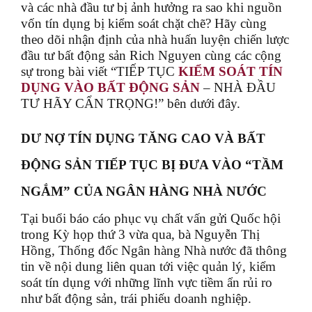
và các nhà đầu tư bị ảnh hưởng ra sao khi nguồn
vốn tín dụng bị kiểm soát chặt chẽ? Hãy cùng
theo dõi nhận định của nhà huấn luyện chiến lược
đầu tư bất động sản Rich Nguyen cùng các cộng
sự trong bài viết
“TIẾP TỤC
KIỂM SOÁT TÍN
DỤNG VÀO BẤT ĐỘNG SẢN
– NHÀ ĐẦU
TƯ HÃY CẨN TRỌNG!”
bên dưới đây.
DƯ NỢ TÍN DỤNG TĂNG CAO VÀ BẤT
ĐỘNG SẢN TIẾP TỤC BỊ ĐƯA VÀO “TẦM
NGẮM” CỦA NGÂN HÀNG NHÀ NƯỚC
Tại buổi báo cáo phục vụ chất vấn gửi Quốc hội
trong Kỳ họp thứ 3 vừa qua, bà Nguyễn Thị
Hồng, Thống đốc Ngân hàng Nhà nước đã thông
tin về nội dung liên quan tới việc quản lý, kiểm
soát tín dụng với những lĩnh vực tiềm ẩn rủi ro
như bất động sản, trái phiếu doanh nghiệp.