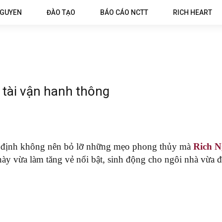
NGUYEN
ĐÀO TẠO
BÁO CÁO NCTT
RICH HEART
 tài vận hanh thông
ất định không nên bỏ lỡ những mẹo phong thủy mà
Rich 
y vừa làm tăng vẻ nổi bật, sinh động cho ngôi nhà vừa đem