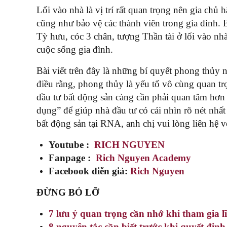
Lối vào nhà là vị trí rất quan trọng nên gia chủ
cũng như bảo vệ các thành viên trong gia đình. 
Tỳ hưu, cóc 3 chân, tượng Thần tài ở lối vào nh
cuộc sống gia đình.
Bài viết trên đây là những bí quyết phong thủy
điều rằng, phong thủy là yếu tố vô cùng quan tr
đầu tư bất động sản càng cần phải quan tâm hơ
dụng” để giúp nhà đầu tư có cái nhìn rõ nét nh
bất động sản tại RNA, anh chị vui lòng liên hệ v
Youtube :
RICH NGUYEN
Fanpage :
Rich Nguyen Academy
Facebook diễn giả:
Rich Nguyen
ĐỪNG BỎ LỠ
7 lưu ý quan trọng cần nhớ khi tham gia l
8 nguyên tắc cần biết trước khi quyết địn