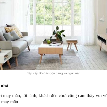
Sắp xếp đồ đạc gọn gàng và ngăn nắp
 nhà
rí may mắn, tốt lành, khách đến chơi cũng cảm thấy vui
và may mắn.