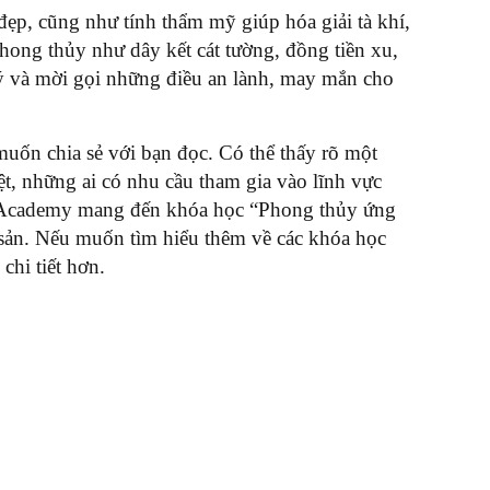
 đẹp, cũng như tính thẩm mỹ giúp hóa giải tà khí,
phong thủy như dây kết cát tường, đồng tiền xu,
ú ý và mời gọi những điều an lành, may mắn cho
uốn chia sẻ với bạn đọc. Có thể thấy rõ một
ệt, những ai có nhu cầu tham gia vào lĩnh vực
en Academy mang đến khóa học “Phong thủy ứng
g sản. Nếu muốn tìm hiểu thêm về các khóa học
chi tiết hơn.