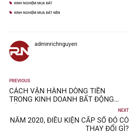
KINH NGHIỆM MUA ĐẤT
KINH NGHIỆM MUA ĐẤT NỀN
adminrichnguyen
PREVIOUS
CÁCH VẬN HÀNH DÒNG TIỀN
TRONG KINH DOANH BẤT ĐỘNG
SẢN
NEXT
NĂM 2020, ĐIỀU KIỆN CẤP SỔ ĐỎ CÓ
THAY ĐỔI GÌ?