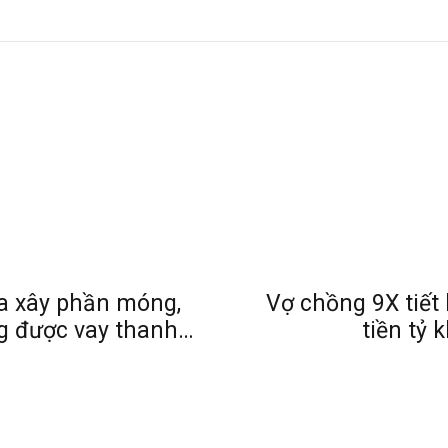
a xây phần móng,
Vợ chồng 9X tiết 
g được vay thanh
tiền tỷ