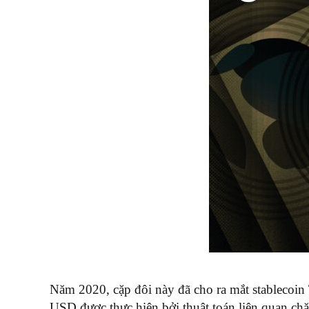
Năm 2020, cặp đôi này đã cho ra mắt stablecoin 
USD được thực hiện bởi thuật toán liên quan chặ