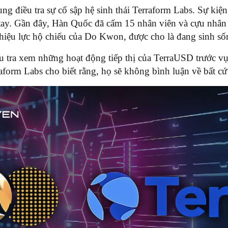
g điều tra sự cố sập hệ sinh thái Terraform Labs. Sự kiện
g tay. Gần đây, Hàn Quốc đã cấm 15 nhân viên và cựu nhân
iệu lực hộ chiếu của Do Kwon, được cho là đang sinh sốn
tra xem những hoạt động tiếp thị của TerraUSD trước vụ
aform Labs cho biết rằng, họ sẽ không bình luận về bất cứ