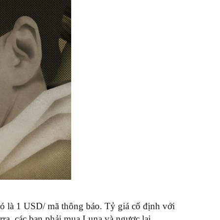
 nó là 1 USD/ mã thông báo. Tỷ giá cố định với
rra, các bạn phải mua Luna và ngược lại.