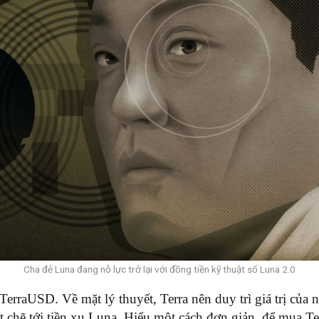
Cha đẻ Luna đang nỗ lực trở lại với đồng tiền kỹ thuật số Luna 2.0
TerraUSD. Về mặt lý thuyết, Terra nên duy trì giá trị của
t chẽ tới tiền xu Luna. Hiểu một cách đơn giản, để mua Te