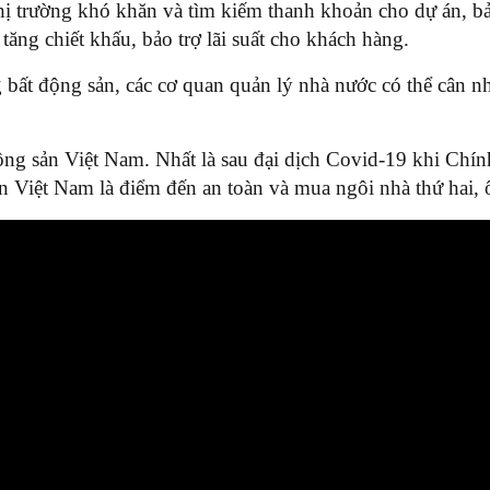
hị trường khó khăn và tìm kiếm thanh khoản cho dự án, bả
tăng chiết khấu, bảo trợ lãi suất cho khách hàng.
 bất động sản, các cơ quan quản lý nhà nước có thể cân n
động sản Việt Nam. Nhất là sau đại dịch Covid-19 khi Chín
ọn Việt Nam là điểm đến an toàn và mua ngôi nhà thứ hai,