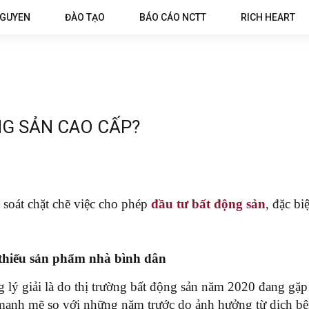
NGUYEN
ĐÀO TẠO
BÁO CÁO NCTT
RICH HEART
NG SẢN CAO CẤP?
soát chặt chẽ việc cho phép
đầu tư bất động sản
, đặc bi
 thiếu sản phẩm nhà bình dân
lý giải là do thị trường bất động sản năm 2020 đang gặ
m mạnh mẽ so với những năm trước do ảnh hưởng từ dịch b