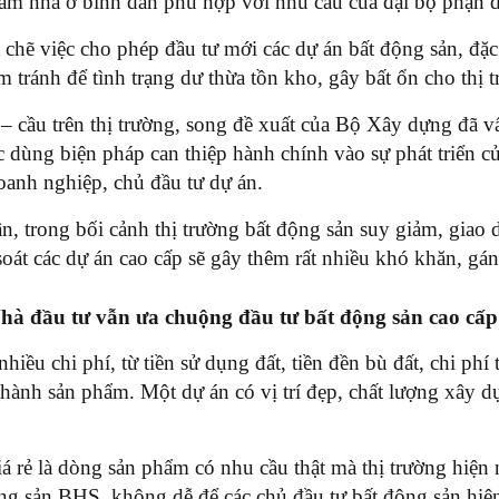
phẩm nhà ở bình dân phù hợp với nhu cầu của đại bộ phận d
 chẽ việc cho phép đầu tư mới các dự án bất động sản, đặc
m tránh để tình trạng dư thừa tồn kho, gây bất ổn cho thị 
cầu trên thị trường, song đề xuất của Bộ Xây dựng đã vấp
 dùng biện pháp can thiệp hành chính vào sự phát triển củ
doanh nghiệp, chủ đầu tư dự án.
n, trong bối cảnh thị trường bất động sản suy giảm, giao
át các dự án cao cấp sẽ gây thêm rất nhiều khó khăn, gán
Nhà đầu tư vẫn ưa chuộng đầu tư bất động sản cao cấp
iều chi phí, từ tiền sử dụng đất, tiền đền bù đất, chi phí 
hành sản phẩm. Một dự án có vị trí đẹp, chất lượng xây dự
á rẻ là dòng sản phẩm có nhu cầu thật mà thị trường hiện
sản BHS, không dễ để các chủ đầu tư bất động sản hiện 