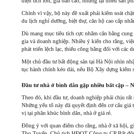
diện tích lớn, giá bán cao, nhưng lại thiếu sản 
Chính vì vậy, bộ này đề xuất phải kiểm soát chặt
du lịch nghỉ dưỡng, biệt thự, căn hộ cao cấp nhằ
Dù mang mục tiêu tích cực nhằm cân bằng cung – 
gia và doanh nghiệp. Nhiều ý kiến cho rằng, việc
phát triển lệch lạc, thiếu công bằng đối với các 
Một chủ đầu tư bất động sản tại Hà Nội nhìn nhậ
tục hành chính kéo dài, nếu Bộ Xây dựng kiểm so
Đầu tư nhà ở bình dân gặp nhiều bất cập – 
Theo đó, khi đầu tư, doanh nghiệp phải chịu rất nh
Những yếu tố này đã quyết định đến cơ cấu giá t
vị tại phân khúc bình dân, nhà ở giá rẻ.
Đồng ý với quan điểm cho rằng, nhà ở xã hội, gi
Thọ Tuyển, Chủ tịch HĐQT Công ty CP Bất động 