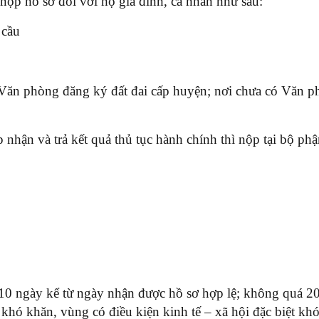
ộp hồ sơ đối với hộ gia đình, cá nhân như sau:
 cầu
 Văn phòng đăng ký đất đai cấp huyện; nơi chưa có Văn ph
 nhận và trả kết quả thủ tục hành chính thì nộp tại bộ p
ngày kể từ ngày nhận được hồ sơ hợp lệ; không quá 20 n
i khó khăn, vùng có điều kiện kinh tế – xã hội đặc biệt kh