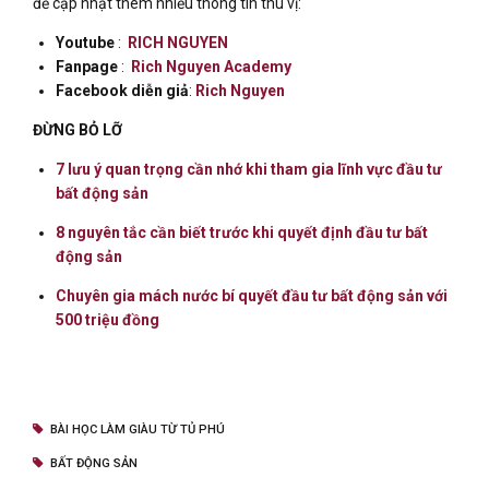
để cập nhật thêm nhiều thông tin thú vị:
Youtube
:
RICH NGUYEN
Fanpage
:
Rich Nguyen Academy
Facebook diễn giả
:
Rich Nguyen
ĐỪNG BỎ LỠ
7 lưu ý quan trọng cần nhớ khi tham gia lĩnh vực đầu tư
bất động sản
8 nguyên tắc cần biết trước khi quyết định đầu tư bất
động sản
Chuyên gia mách nước bí quyết đầu tư bất động sản với
500 triệu đồng
BÀI HỌC LÀM GIÀU TỪ TỦ PHÚ
BẤT ĐỘNG SẢN