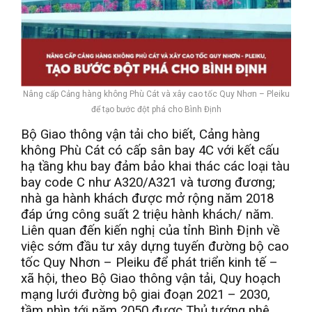
Nâng cấp Cảng hàng không Phù Cát và xây cao tốc Quy Nhơn – Pleiku
để tạo bước đột phá cho Bình Định
Bộ Giao thông vận tải cho biết, Cảng hàng
không Phù Cát có cấp sân bay 4C với kết cấu
hạ tầng khu bay đảm bảo khai thác các loại tàu
bay code C như A320/A321 và tương đương;
nhà ga hành khách được mở rộng năm 2018
đáp ứng công suất 2 triệu hành khách/ năm.
Liên quan đến kiến nghị của tỉnh Bình Định về
việc sớm đầu tư xây dựng tuyến đường bộ cao
tốc Quy Nhơn – Pleiku để phát triển kinh tế –
xã hội, theo Bộ Giao thông vận tải, Quy hoạch
mạng lưới đường bộ giai đoạn 2021 – 2030,
tầm nhìn tới năm 2050 được Thủ tướng phê