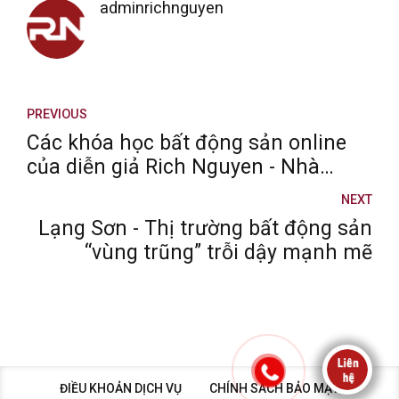
adminrichnguyen
PREVIOUS
Các khóa học bất động sản online
của diễn giả Rich Nguyen - Nhà
huấn luyện chiến lược hàng đầu Việt
NEXT
Nam
Lạng Sơn - Thị trường bất động sản
“vùng trũng” trỗi dậy mạnh mẽ
ĐIỀU KHOẢN DỊCH VỤ
CHÍNH SÁCH BẢO MẬT