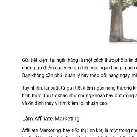
Gửi tiết kiệm tại ngân hàng là một cách thức phổ biến đ
những ưu điểm của việc gửi tiền vào ngân hàng là tính
Bạn không cần phải quản lý hay theo dõi hàng ngày, mà 
Tuy nhiên, lãi suất từ gửi tiết kiệm ngân hàng thường k
hình thức đầu tư khác như chứng khoán hay bất động sả
và ổn định thay vì tìm kiếm lợi nhuận cao.
Làm Affiliate Marketing
Affiliate Marketing, hay tiếp thị liên kết, là một tro