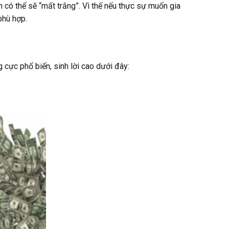
n có thể sẽ “mất trắng”. Vì thế nếu thực sự muốn gia
phù hợp.
 cực phổ biến, sinh lời cao dưới đây: