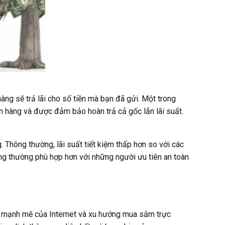
hàng sẽ trả lãi cho số tiền mà bạn đã gửi. Một trong
ân hàng và được đảm bảo hoàn trả cả gốc lẫn lãi suất.
. Thông thường, lãi suất tiết kiệm thấp hơn so với các
àng thường phù hợp hơn với những người ưu tiên an toàn
riển mạnh mẽ của Internet và xu hướng mua sắm trực