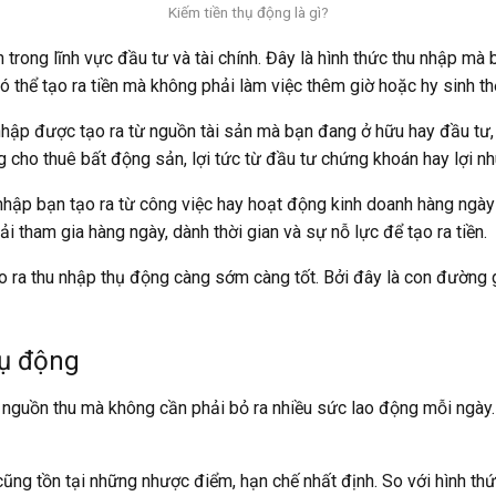
Kiếm tiền thụ động là gì?
n trong lĩnh vực đầu tư và tài chính. Đây là hình thức thu nhập m
 thể tạo ra tiền mà không phải làm việc thêm giờ hoặc hy sinh th
 nhập được tạo ra từ nguồn tài sản mà bạn đang ở hữu hay đầu tư
g cho thuê bất động sản, lợi tức từ đầu tư chứng khoán hay lợi n
 nhập bạn tạo ra từ công việc hay hoạt động kinh doanh hàng ngà
i tham gia hàng ngày, dành thời gian và sự nỗ lực để tạo ra tiền.
ạo ra thu nhập thụ động càng sớm càng tốt. Bởi đây là con đường 
hụ động
 nguồn thu mà không cần phải bỏ ra nhiều sức lao động mỗi ngày. 
ũng tồn tại những nhược điểm, hạn chế nhất định. So với hình th