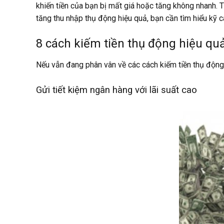
khiến tiền của bạn bị mất giá hoặc tăng không nhanh. T
tăng thu nhập thụ động hiệu quả, bạn cần tìm hiểu kỹ c
8 cách kiếm tiền thụ động hiệu qu
Nếu vẫn đang phân vân về các cách kiếm tiền thụ động 
Gửi tiết kiệm ngân hàng với lãi suất cao