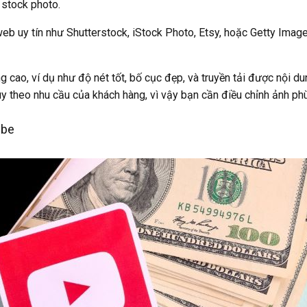
 stock photo.
eb uy tín như Shutterstock, iStock Photo, Etsy, hoặc Getty Images
ao, ví dụ như độ nét tốt, bố cục đẹp, và truyền tải được nội du
y theo nhu cầu của khách hàng, vì vậy bạn cần điều chỉnh ảnh phù
ube