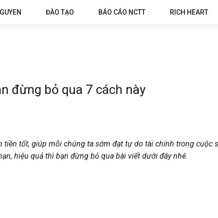
NGUYEN
ĐÀO TẠO
BÁO CÁO NCTT
RICH HEART
ạn đừng bỏ qua 7 cách này
tiền tốt, giúp mỗi chúng ta sớm đạt tự do tài chính trong cuộc 
ạn, hiệu quả thì bạn đừng bỏ qua bài viết dưới đây nhé.