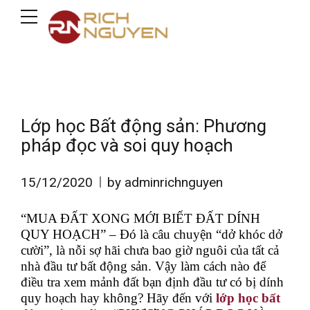
Lớp học Bất động sản: Phương
pháp đọc và soi quy hoạch
15/12/2020
by adminrichnguyen
“MUA ĐẤT XONG MỚI BIẾT ĐẤT DÍNH
QUY HOẠCH” – Đó là câu chuyện “dở khóc dở
cười”, là nỗi sợ hãi chưa bao giờ nguôi của tất cả
nhà đầu tư bất động sản. Vậy làm cách nào để
điều tra xem mảnh đất bạn định đầu tư có bị dính
quy hoạch hay không? Hãy đến với
lớp học bất