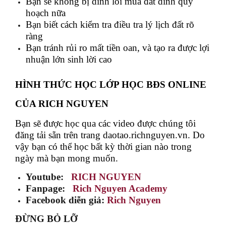
Bạn sẽ không bị dính lỗi mua đất dính quy
hoạch nữa
Bạn biết cách kiểm tra điều tra lý lịch đất rõ
ràng
Bạn tránh rủi ro mất tiền oan, và tạo ra được lợi
nhuận lớn sinh lời cao
HÌNH THỨC HỌC LỚP HỌC BĐS ONLINE
CỦA RICH NGUYEN
Bạn sẽ được học qua các video được chúng tôi
đăng tải sẵn trên trang daotao.richnguyen.vn. Do
vậy bạn có thể học bất kỳ thời gian nào trong
ngày mà bạn mong muốn.
Youtube:
RICH NGUYEN
Fanpage:
Rich Nguyen Academy
Facebook diễn giả:
Rich Nguyen
ĐỪNG BỎ LỠ