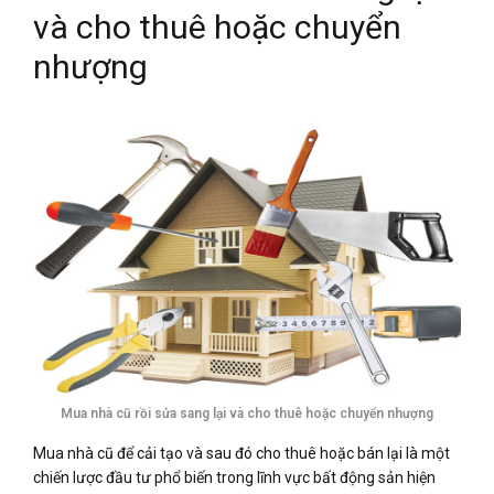
và cho thuê hoặc chuyển
nhượng
Mua nhà cũ rồi sửa sang lại và cho thuê hoặc chuyển nhượng
Mua nhà cũ để cải tạo và sau đó cho thuê hoặc bán lại là một
chiến lược đầu tư phổ biến trong lĩnh vực bất động sản hiện