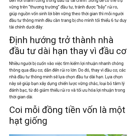
đến với thành công trong đầu tư tài chính. Song để có thể trụ
vững trên “thương trường” đầu tư, tránh được “bẫy” rủi ro,
giúp nguồn vốn sinh lời bền vững theo thời gian thì mỗi người
đầu tư thông minh đều cần trang bị cho mình tối thiểu 6 tư duy
tài chính dưới đây:
Định hướng trở thành nhà
đầu tư dài hạn thay vì đầu cơ
Nhiều người bị cuốn vào việc tìm kiếm lợi nhuận nhanh chóng
thông qua đầu cơ, dẫn đến rủi ro lớn. Do đó, thay vì đầu cơ, các
nhà đầu tư thông minh sẽ lựa chọn đầu tư dài hạn. Lựa chọn
này sẽ giúp bạn xây dựng chiến lược vững chắc, loại bỏ tâm lý
đánh bạc, từ đó giảm thiểu rủi ro và tối ưu hóa lợi nhuận trong
thời gian dài.
Coi mỗi đồng tiền vốn là một
hạt giống