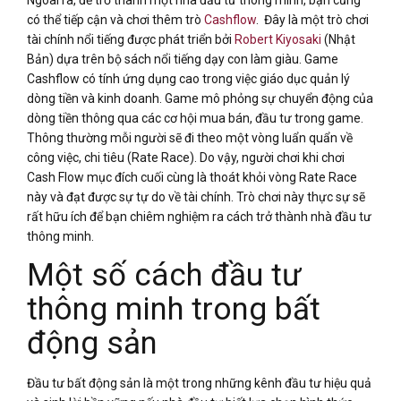
Ngoài ra, để trở thành một nhà đầu tư thông minh, bạn cũng
có thể tiếp cận và chơi thêm trò
Cashflow
. Đây là một trò chơi
tài chính nổi tiếng được phát triển bởi
Robert Kiyosaki
(Nhật
Bản) dựa trên bộ sách nổi tiếng dạy con làm giàu. Game
Cashflow có tính ứng dụng cao trong việc giáo dục quản lý
dòng tiền và kinh doanh. Game mô phỏng sự chuyển động của
dòng tiền thông qua các cơ hội mua bán, đầu tư trong game.
Thông thường mỗi người sẽ đi theo một vòng luẩn quẩn về
công việc, chi tiêu (Rate Race). Do vậy, người chơi khi chơi
Cash Flow mục đích cuối cùng là thoát khỏi vòng Rate Race
này và đạt được sự tự do về tài chính. Trò chơi này thực sự sẽ
rất hữu ích để bạn chiêm nghiệm ra cách trở thành nhà đầu tư
thông minh.
Một số cách đầu tư
thông minh trong bất
động sản
Đầu tư bất động sản là một trong những kênh đầu tư hiệu quả