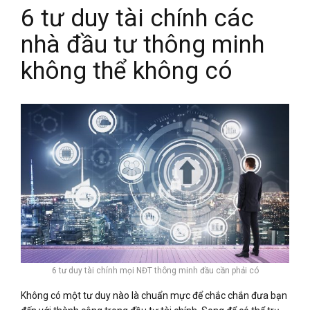
6 tư duy tài chính các
nhà đầu tư thông minh
không thể không có
6 tư duy tài chính mọi NĐT thông minh đầu cần phải có
Không có một tư duy nào là chuẩn mực để chắc chắn đưa bạn