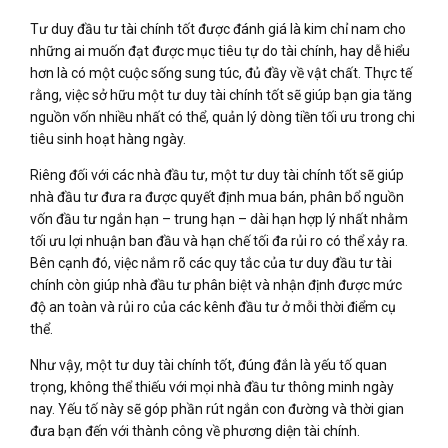
Tư duy đầu tư tài chính tốt được đánh giá là kim chỉ nam cho
những ai muốn đạt được mục tiêu tự do tài chính, hay dễ hiểu
hơn là có một cuộc sống sung túc, đủ đầy về vật chất. Thực tế
rằng, việc sở hữu một tư duy tài chính tốt sẽ giúp bạn gia tăng
nguồn vốn nhiều nhất có thể, quản lý dòng tiền tối ưu trong chi
tiêu sinh hoạt hàng ngày.
Riêng đối với các nhà đầu tư, một tư duy tài chính tốt sẽ giúp
nhà đầu tư đưa ra được quyết định mua bán, phân bổ nguồn
vốn đầu tư ngắn hạn – trung hạn – dài hạn hợp lý nhất nhằm
tối ưu lợi nhuận ban đầu và hạn chế tối đa rủi ro có thể xảy ra.
Bên cạnh đó, việc nắm rõ các quy tắc của tư duy đầu tư tài
chính còn giúp nhà đầu tư phân biệt và nhận định được mức
độ an toàn và rủi ro của các kênh đầu tư ở mỗi thời điểm cụ
thể.
Như vậy, một tư duy tài chính tốt, đúng đắn là yếu tố quan
trọng, không thể thiếu với mọi nhà đầu tư thông minh ngày
nay. Yếu tố này sẽ góp phần rút ngắn con đường và thời gian
đưa bạn đến với thành công về phương diện tài chính.