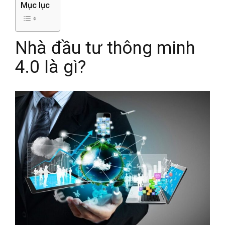
Mục lục
Nhà đầu tư thông minh
4.0 là gì?