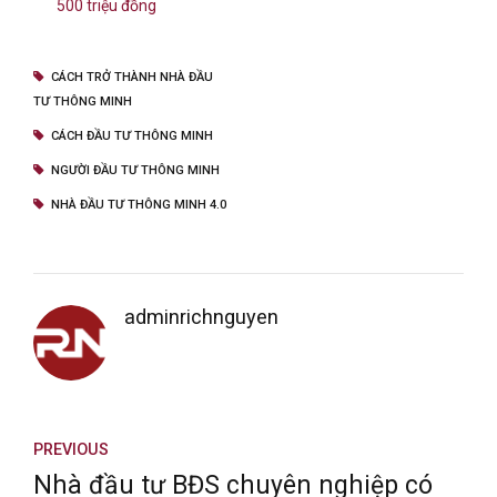
500 triệu đồng
CÁCH TRỞ THÀNH NHÀ ĐẦU
TƯ THÔNG MINH
CÁCH ĐẦU TƯ THÔNG MINH
NGƯỜI ĐẦU TƯ THÔNG MINH
NHÀ ĐẦU TƯ THÔNG MINH 4.0
adminrichnguyen
PREVIOUS
Nhà đầu tư BĐS chuyên nghiệp có