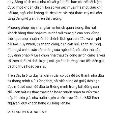
nay. Bằng cách mua nhà cũ với giá thấp, bạn có thể tiết kiệm
được một khoản chi phí lớn so với việc mua nhà mới. Sau khi
cải tạo, ngôi nhà không chỉ đẹp hơn về mặt thẩm mỹ mà còn
tăng đáng kể giá trị trên thị trường.
Phương pháp này mang lại hai lợi ích quan trọng: thu hút
khách hàng thuê hoặc mua nhà với mức giá cao hơn, đồng
thời tạo ra lợi nhuận lớn từ chênh lệch giá ban đầu và chi phí
cải tạo. Tuy nhiên, để thành công, bạn cần hiểu rõ thị trường,
đánh giá chính xác tiềm năng của ngôi nhà, và tuân thủ các
quy định pháp lý. Lựa chọn nhà thầu thi công uy tín cũng là yếu
tố then chốt, vì chất lượng cải tạo ảnh hưởng trực tiếp đến giá
trị cho thuê hoặc bán lại.
Trên đây là 6 tư duy tài chính cần có của để trở thành nhà đầu
tư thông minh 4.0. Đồng thời, bài viết cũng đã gợi ý đến bạn
đọc một số cách để đầu tư thông minh trong bất động sản.
Nếu còn bất cứ thắc mắc nào hoặc muốn nhận tư vấn trực
tiếp từ diễn giả, nhà huấn luyện chiến lược đầu tư BĐS Rich
Nguyen, quý khách hàng vui lòng liên hệ:
RICH NGUYEN ACADEMY