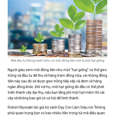
Nhà đầu tư thông minh luôn coi mỗi đồng tiền vốn là một hạt giống
Người giàu xem mỗi đồng tiền như một “hạt giống” có thể gieo
trồng và đầu tư để thu về hàng trăm đồng nữa, và những đồng
tiền này sau đó sẽ được gieo trồng tiếp xếp và đem về hàng
ngàn đồng khác. Đối với họ, mỗi hạt giống đó đều có thể phát
triển thành cây đại thụ, nếu bạn lãng phí một hạt mầm thì cái
cây sẽ không bao giờ có cơ hội để hình thành.
Robert Kiyosaki tác giả bộ sách Dạy Con Làm Giàu nói “không
phải quan trọng bạn có bao nhiêu tiền trong túi mà điều quan