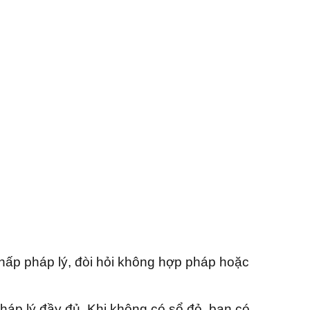
 chấp pháp lý, đòi hỏi không hợp pháp hoặc
áp lý đầy đủ. Khi không có sổ đỏ, bạn có