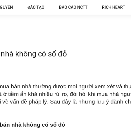
NGUYEN
ĐÀO TẠO
BÁO CÁO NCTT
RICH HEART
 nhà không có sổ đỏ
iệc mua bán nhà thường được mọi người xem xét và thự
 ở tiềm ẩn khá nhiều rủi ro, đòi hỏi khi mua nhà ng
i về vấn đề pháp lý. Sau đây là những lưu ý dành c
a bán nhà không có sổ đỏ