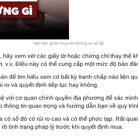
Nên làm gì khi mua nhà không có sổ đỏ
, hãy xem xét các giấy tờ hoặc chứng chỉ thay thế
i, v.v. Điều này có thể cung cấp một mức độ bảo đả
ài sản để tìm hiểu xem có bất kỳ tranh chấp nào liên
i ro và quyết định tiếp tục hay không.
hệ với cơ quan chính quyền địa phương để xác minh
p thông tin quan trọng và hướng dẫn bạn về quy trình
 có sổ đỏ có rủi ro cao và có thể phức tạp. Rất qua
 rõ tình trạng pháp lý trước khi quyết định mua.