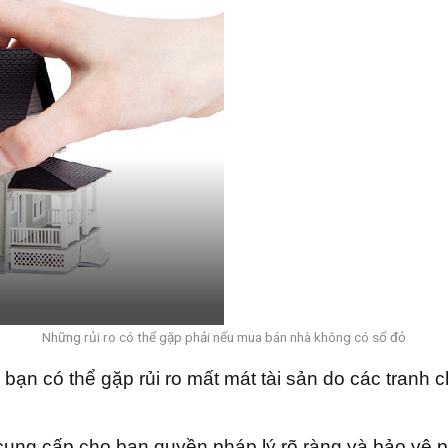
Những rủi ro có thể gặp phải nếu mua bán nhà không có sổ đỏ
 bạn có thể gặp rủi ro mất mát tài sản do các tranh
ung cấp cho bạn quyền pháp lý rõ ràng và bảo vệ ph