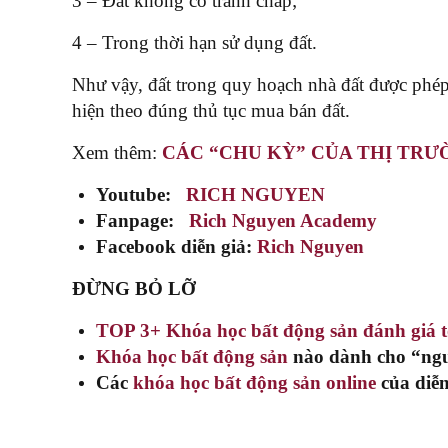
3 – Đất không có tranh chấp;
4 – Trong thời hạn sử dụng đất.
Như vậy, đất trong quy hoạch nhà đất được phép
hiện theo đúng thủ tục mua bán đất.
Xem thêm:
CÁC “CHU KỲ” CỦA THỊ TRƯ
Youtube:
RICH NGUYEN
Fanpage:
Rich Nguyen Academy
Facebook diễn giả:
Rich Nguyen
ĐỪNG BỎ LỠ
TOP 3+ Khóa học bất động sản đánh giá 
Khóa học bất động sản
nào dành cho “ngư
Các
khóa học bất động sản online
của diễn