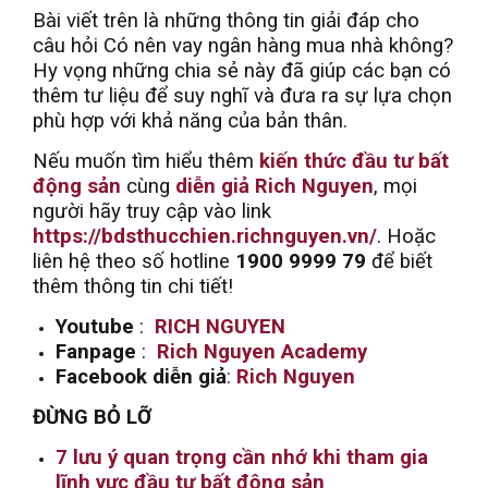
Bài viết trên là những thông tin giải đáp cho
câu hỏi Có nên vay ngân hàng mua nhà không?
Hy vọng những chia sẻ này đã giúp các bạn có
thêm tư liệu để suy nghĩ và đưa ra sự lựa chọn
phù hợp với khả năng của bản thân.
Nếu muốn
tìm hiểu thêm
kiến thức đầu tư bất
động sản
cùng
diễn giả Rich Nguyen
, mọi
người hãy truy cập vào link
https://bdsthucchien.richnguyen.vn/
. Hoặc
liên hệ theo số hotline
1900 9999 79
để biết
thêm thông tin chi tiết!
Youtube
:
RICH NGUYEN
Fanpage
:
Rich Nguyen Academy
Facebook diễn giả
:
Rich Nguyen
ĐỪNG BỎ LỠ
7 lưu ý quan trọng cần nhớ khi tham gia
lĩnh vực đầu tư bất động sản