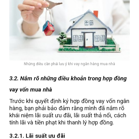
Những điều cần phải lưu ý khi vay ngân hàng mua nhà
3.2. Nắm rõ những điều khoản trong hợp đồng
vay vốn mua nhà
Trước khi quyết định ký hợp đồng vay vốn ngân
hàng, bạn phải bảo đảm rằng mình đã nắm rõ
khái niệm lãi suất ưu đãi, lãi suất thả nổi, cách
tính lãi và tiền phạt khi thanh lý hợp đồng.
3.2.1. Lãi suất ưu đãi