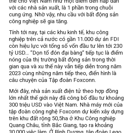
thế cho Việt Nam như một điểm đến hấp dẫn
với các nhà sản xuất, là 1 phần trong chuỗi
cung ứng. Nhờ vậy, nhu cầu với bất động sản
công nghiệp sẽ gia tăng.
Tính tới nay, tại các khu kinh tế, khu công
nghiệp trên cả nước có gần 11.000 dự án FDI
còn hiệu lực với tổng số vốn đầu tư lên tới 230
tỷ USD… “Dọn tổ đón đại bàng” tiếp tục là điểm
nóng của thị trường bất động sản trong thời
gian qua và xu thế này vẫn tiếp diễn trong năm
2023 cùng những năm tiếp theo, điển hình là
câu chuyện của Tập đoàn Foxconn.
Mới đây, nhà sản xuất điện tử theo hợp đồng
lớn nhất thế giới này đã công bố đầu tư khoảng
300 triệu USD vào Việt Nam. Nhà máy mới của
tập đoàn công nghệ Foxconn dự kiến xây dựng
trên khu đất rộng 50,5ha ở Khu Công nghiệp
Quang Châu, tỉnh Bắc Giang, tạo ra khoảng
30.000 việc làm. Ở Bình Dương, tập đoàn Lego